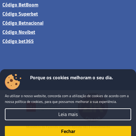
Código BetBoom
Código Superbet
Código Betnacional
Código Novibet
Código bet365
Porque os cookies melhoram o seu dia.
Sites de apostas - Todos os direitos reservados
Ao utilizar o nosso website, concorda com a utilização de cookies de acordo com a
nossa política de cookies, para que possamos melhorar a sua experiência.
Leia mais
Ministério da Fazenda adverte: Aposta não é investimento
Fechar