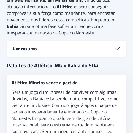
em
Belo Horizonte, em Minas Gerais
. Vindo de boa
atuação internacional, o
Atlético
espera conseguir
comprovar a sua força como mandante, para encostar
novamente nos líderes desta competição. Enquanto o
Bahia
viu sua ótima fase sofrer um baque com a
inesperada eliminação da Copa do Nordeste.
Ver resumo
Atlético-MG e Bahia se enfrentam pela 7ª rodada do
Palpites de Atlético-MG x Bahia do SDA:
Brasileirão 2024. Sendo uma equipe extremamente
forte ao jogar como mandante, o Atlético aposta em
Atlético Mineiro vence a partida
conseguir sua segunda vitória seguida para subir na
tabela de classificação. Enquanto o Bahia não perde
Será um jogo duro. Apesar de conviver com algumas
há 8 jogos, mas sofreu eliminação na Copa do
dúvidas, o Bahia está sendo muito competitivo, como
Nordeste nas penalidades máximas, em seu último
visitante, inclusive. Contudo, jogará após o baque de
duelo.
O palpite é
de vitória do Atlético Mineiro,
ter sido inesperadamente eliminado da Copa do
apostando em sua força como mandante. Além disso,
Nordeste. Enquanto o Galo vem de grande vitória
há a expectativa de que a partida tenha pelo menos
internacional, sendo extremamente dominante em
dois gols, indicando uma aposta de “acima de 1,5
sua nova casa. Será um jogo bastante competitivo,