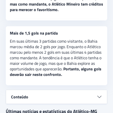
gols” no jogo.
mas como mandante, o Atlético Mineiro tem créditos
para merecer o favoritismo.
Mais de 1,5 gols na partida
Em suas últimas 3 partidas como visitante, o Bahia
marcou média de 2 gols por jogo. Enquanto o Atlético
marcou pelo menos 2 gols em suas últimas 4 partidas
como mandante. A tendência é que o Atlético tenha o
maior volume de jogo, mas que o Bahia explore as
oportunidades que aparecerão.
Portanto, alguns gols
deverão sair neste confronto.
Conteúdo
Últimas notícias e estatísticas do Atlético-MG