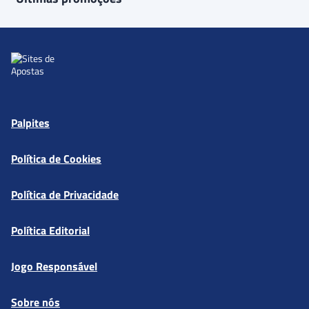
Palpites
Política de Cookies
Política de Privacidade
Política Editorial
Jogo Responsável
Sobre nós