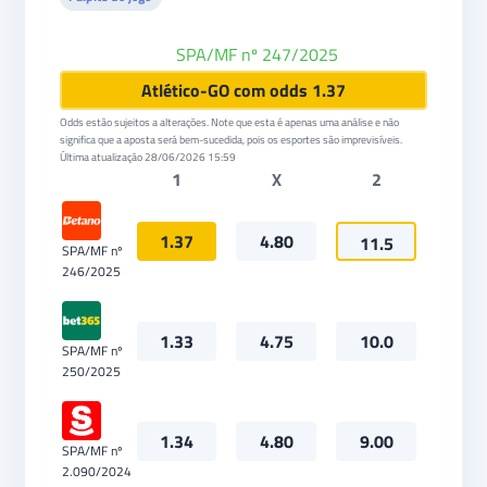
SPA/MF nº 247/2025
Sportingbet
Atlético-GO com odds 1.37
Odds estão sujeitos a alterações. Note que esta é apenas uma análise e não
significa que a aposta será bem-sucedida, pois os esportes são imprevisíveis.
Última atualização
28/06/2026 15:59
1
X
2
1.37
4.80
11.5
SPA/MF nº
246/2025
1.33
4.75
10.0
SPA/MF nº
250/2025
1.34
4.80
9.00
SPA/MF nº
2.090/2024