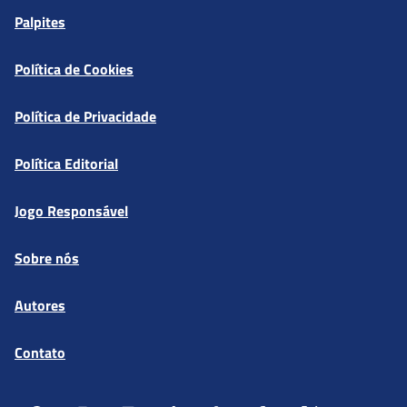
Palpites
Política de Cookies
Política de Privacidade
Política Editorial
Jogo Responsável
Sobre nós
Autores
Contato