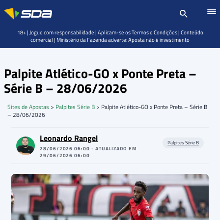
18+ | Jogue com responsabilidade | Aplicam-se os Termos e Condições | Conteúdo
comercial | Ministério da Fazenda adverte: Aposta não é investimento
Palpite Atlético-GO x Ponte Preta –
Série B – 28/06/2026
Sites de Apostas
>
Palpites Série B
>
Palpite Atlético-GO x Ponte Preta – Série B
– 28/06/2026
Leonardo Rangel
Palpites Série B
28/06/2026 06:00 - ATUALIZADO EM
29/06/2026 06:00