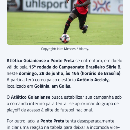
Copyright: Jairo Mendes / Alamy.
Atlético Goianiense x Ponte Preta
se enfrentam, em duelo
válido pela
15ª rodada do Campeonato Brasileiro Série B,
neste
domingo, 28 de junho, às 16h (horário de Brasília)
.
A partida terá como palco o estádio
Antônio Accioly,
localizado em
Goiânia, em Goiás
.
O
Atlético Goianiense
busca estabilizar sua campanha sob
o comando interino para tentar se aproximar do grupo de
playoff de acesso à elite do futebol nacional.
Por outro lado, a
Ponte Preta
tenta desesperadamente
iniciar uma reação na tabela para deixar a incômoda vice-