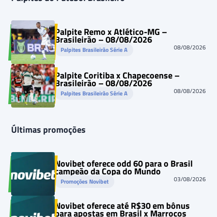
Palpite Remo x Atlético-MG –
Brasileirão – 08/08/2026
08/08/2026
Palpites Brasileirão Série A
Palpite Coritiba x Chapecoense –
Brasileirão – 08/08/2026
08/08/2026
Palpites Brasileirão Série A
Últimas promoções
Novibet oferece odd 60 para o Brasil
campeão da Copa do Mundo
03/08/2026
Promoções Novibet
Novibet oferece até R$30 em bônus
para apostas em Brasil x Marrocos