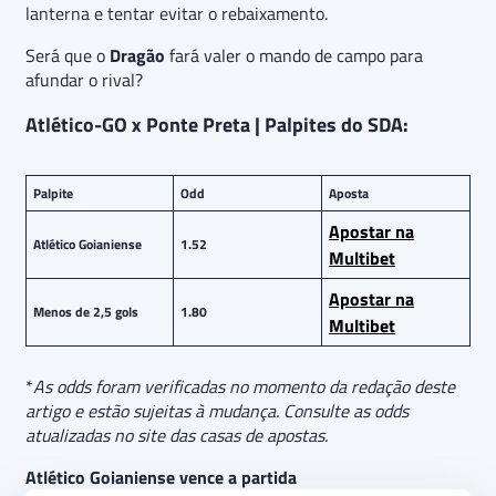
lanterna e tentar evitar o rebaixamento.
Será que o
Dragão
fará valer o mando de campo para
afundar o rival?
Atlético-GO x Ponte Preta | Palpites do SDA:
Palpite
Odd
Aposta
Apostar na
Atlético Goianiense
1.52
Multibet
Apostar na
Menos de 2,5 gols
1.80
Multibet
*
As odds foram verificadas no momento da redação deste
artigo e estão sujeitas à mudança. Consulte as odds
atualizadas no site das casas de apostas.
Atlético Goianiense vence a partida