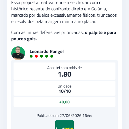
Essa proposta reativa tende a se chocar com o
histórico recente do confronto direto em Goiânia,
marcado por duelos excessivamente físicos, truncados
e resolvidos pela margem mínima no placar.
Com as linhas defensivas priorizadas,
o palpite é para
poucos gols.
Leonardo Rangel
Apostei com odds de
1.80
Unidade
10/10
+8,00
Publicado em 27/06/2026 16:44