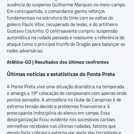
ausência do suspenso Guilherme Marques no meio-campo.
Em contrapartida, o comandante ganha reforços
fundamentais na estrutura do time com as voltas do
goleiro Paulo Vítor, recuperado de lesão, e do artilheiro
Gustavo Coutinho. O centroavante cumpriu suspensão
automática na rodada passada e reassume a referência do
ataque como o principal trunfo do Dragão para balançar as
redes adversárias.
Atlético-GO | Resultados dos últimos confrontos
Últimas notícias e estatísticas do Ponte Preta
A Ponte Preta vive uma situação dramática na temporada
e amarga a 19ª colocação do campeonato com apenas onde
pontos somados. A atmosfera no clube de Campinas é de
extrema tensão devido a problemas financeiros e à
preocupante indisciplina do elenco em campo. Essa
desorganização ficou evidente nos sucessivos cartões
vermelhos recebidos nas últimas rodadas, fatores que
geram forte cobrança externa por parte dos torcedores e