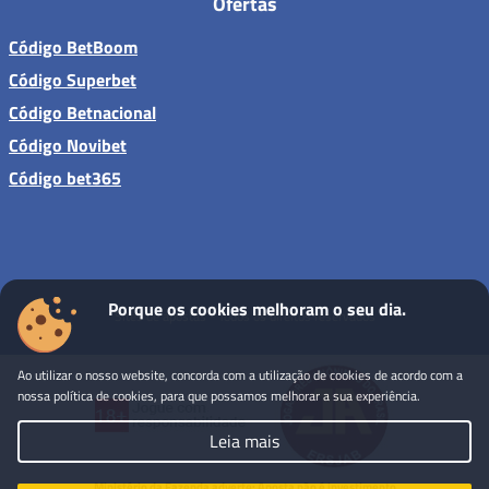
Ofertas
Código BetBoom
Código Superbet
Código Betnacional
Código Novibet
Código bet365
Porque os cookies melhoram o seu dia.
Sites de apostas - Todos os direitos reservados
Ao utilizar o nosso website, concorda com a utilização de cookies de acordo com a
nossa política de cookies, para que possamos melhorar a sua experiência.
Leia mais
Ministério da Fazenda adverte: Aposta não é investimento