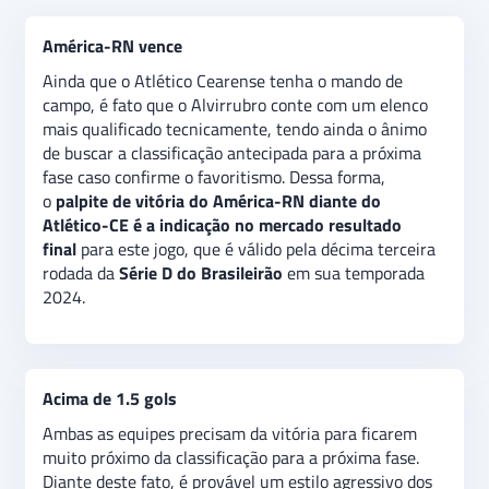
terceira rodada da
Série D
do
Campeonato Brasileiro
.
Invicto há quatro rodadas, Alvirrubro pode garantir
América-RN vence
vaga na próxima fase caso confirme o favoritismo.
O
palpite é
de vitória
do América-RN
, que enfrenta um
Ainda que o Atlético Cearense tenha o mando de
adversário que atravessa um momento ruim na Série
campo, é fato que o Alvirrubro conte com um elenco
D.
Além disso, há a expectativa de alguns gols no
mais qualificado tecnicamente, tendo ainda o ânimo
confronto, indicando uma aposta extra de “
acima de
de buscar a classificação antecipada para a próxima
1.5 gols”
no jogo.
fase caso confirme o favoritismo. Dessa forma,
o
palpite de vitória do América-RN diante do
Atlético-CE é a indicação no mercado resultado
final
para este jogo, que é válido pela décima terceira
rodada da
Série D do Brasileirão
em sua temporada
2024.
Acima de 1.5 gols
Ambas as equipes precisam da vitória para ficarem
muito próximo da classificação para a próxima fase.
Diante deste fato, é provável um estilo agressivo dos