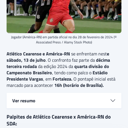
Jogador (América-RN) em partida oficial no dia 28 de fevereiro de 2024 (©
Associated Press / Alamy Stock Photo)
Atlético Cearense e América-RN
se enfrentam nest
e
sábado, 13 de julho
. O confronto faz parte da
décima
terceira rodada
da edição 2024 da
quarta divisão do
Campeonato Brasileiro
, tendo como palco o
Estádio
Presidente Vargas
, em
Fortaleza.
O pontapé inicial está
marcado para acontecer
16h (horário de Brasília).
Ver resumo
Atlético Cearense e América-RN
terão seus
Palpites de Atlético Cearense x América-RN do
caminhos cruzados em jogo válido pela décima
SDA: