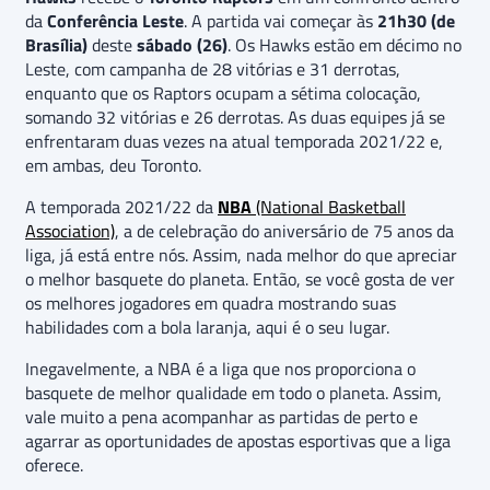
da
Conferência Leste
. A partida vai começar às
21h30 (de
Brasília)
deste
sábado (26)
. Os Hawks estão em décimo no
Leste, com campanha de 28 vitórias e 31 derrotas,
enquanto que os Raptors ocupam a sétima colocação,
somando 32 vitórias e 26 derrotas. As duas equipes já se
enfrentaram duas vezes na atual temporada 2021/22 e,
em ambas, deu Toronto.
A temporada 2021/22 da
NBA
(National Basketball
Association)
, a de celebração do aniversário de 75 anos da
liga, já está entre nós. Assim, nada melhor do que apreciar
o melhor basquete do planeta. Então, se você gosta de ver
os melhores jogadores em quadra mostrando suas
habilidades com a bola laranja, aqui é o seu lugar.
Inegavelmente, a NBA é a liga que nos proporciona o
basquete de melhor qualidade em todo o planeta. Assim,
vale muito a pena acompanhar as partidas de perto e
agarrar as oportunidades de apostas esportivas que a liga
oferece.