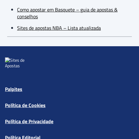
Como apostar em Basquete – guia de apostas &
conselhos
Sites de apostas NBA – Lista atualizada
Palpites
Política de Cookies
Política de Privacidade
Política Editorial