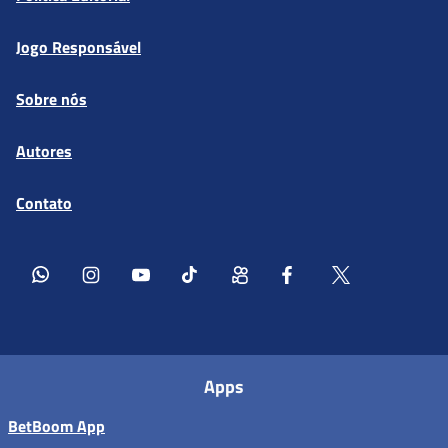
Jogo Responsável
Sobre nós
Autores
Contato
Apps
BetBoom App