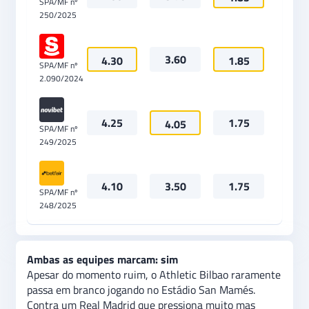
SPA/MF nº
250/2025
3.60
4.30
1.85
SPA/MF nº
2.090/2024
4.25
1.75
4.05
SPA/MF nº
249/2025
4.10
3.50
1.75
SPA/MF nº
248/2025
Ambas as equipes marcam: sim
Apesar do momento ruim, o Athletic Bilbao raramente
passa em branco jogando no Estádio San Mamés.
Contra um Real Madrid que pressiona muito mas