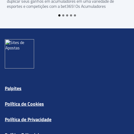
duplicar seus ganhos em acumuladores em uma variedade de
esportes e competições com a bet365! Os Acumuladores
Aumentados de Futebol, Tênis e Multiesportes foram combinados
em um novo e fantástico Acumulador Aumentado 100%, dando a
você a chance de combinar seleções de seus esportes favoritos e
duplicar seus ganhos em acumuladores qualificativos com a bet365.
Apenas clientes novos e elegíveis. São aplicadas odds mínimas,
restrições de aposta e T&Cs. Esse aumento se aplica a ganhos em
acumuladores de 2 ou mais seleções feitos em qualquer combinação
de esportes qualificativos a partir das 12:00, horário do Reino Unido,
de 6 de Agosto de 2024. Para mais informações sobre todas as
ofertas, por favor, acesse o site da bet365. Registro necessário.
Autorizado pela Portaria SPA/MF nº 250/2025.
Palpites
Política de Cookies
Política de Privacidade