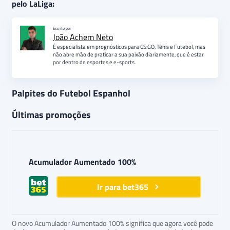
pelo LaLiga:
Escrito por
João Achem Neto
É especialista em prognósticos para CS:GO, Tênis e Futebol, mas
não abre mão de praticar a sua paixão diariamente, que é estar
por dentro de esportes e e-sports.
Palpites do Futebol Espanhol
Últimas promoções
Acumulador Aumentado 100%
Ir para bet365
O novo Acumulador Aumentado 100% significa que agora você pode