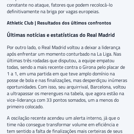
constante no ataque, fatores que podem recolocá-lo
definitivamente na briga por vagas europeias.
Athletic Club | Resultados dos últimos confrontos
Últimas notícias e estatísticas do Real Madrid
Por outro lado, o Real Madrid voltou a deixar a liderança
após enfrentar um momento conturbado na La Liga. Nas
últimas três rodadas que disputou, a equipe empatou
todas, sendo a mais recente contra o Girona pelo placar de
1 a 1, em uma partida em que teve amplo domínio na
posse de bola e nas finalizações, mas desperdiçou inúmeras
oportunidades. Com isso, seu arquirrival, Barcelona, voltou
a ultrapassar os merengues na tabela, que agora estão na
vice-liderança com 33 pontos somados, um a menos do
primeiro colocado.
A oscilação recente acendeu um alerta interno, já que o
time não consegue transformar volume em eficiência e
tem sentido a falta de finalizações mais certeiras de seus