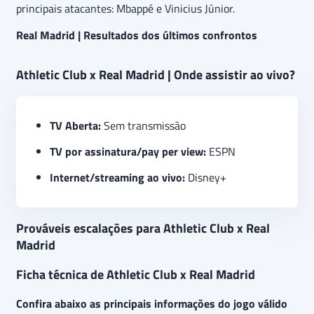
principais atacantes: Mbappé e Vinicius Júnior.
Real Madrid | Resultados dos últimos confrontos
Athletic Club x Real Madrid | Onde assistir ao vivo?
TV Aberta:
Sem transmissão
TV por assinatura/pay per view:
ESPN
Internet/streaming ao vivo:
Disney+
Prováveis escalações para Athletic Club x Real
Madrid
Ficha técnica de Athletic Club x Real Madrid
Confira abaixo as principais informações do jogo válido