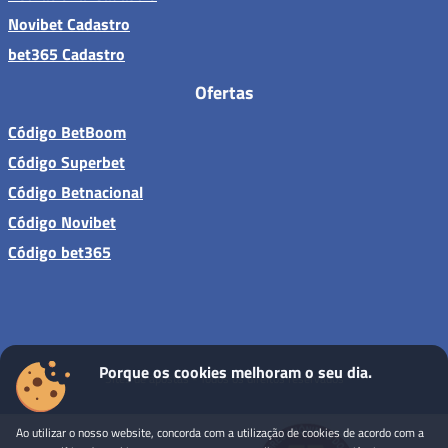
Novibet Cadastro
bet365 Cadastro
Ofertas
Código BetBoom
Código Superbet
Código Betnacional
Código Novibet
Código bet365
Porque os cookies melhoram o seu dia.
Sites de apostas - Todos os direitos reservados
Ao utilizar o nosso website, concorda com a utilização de cookies de acordo com a