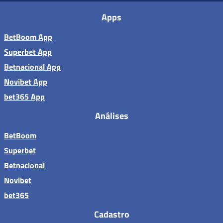
Apps
BetBoom App
Superbet App
Betnacional App
Novibet App
bet365 App
Análises
BetBoom
Superbet
Betnacional
Novibet
bet365
Cadastro