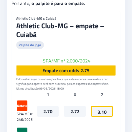
Portanto,
o palpite é para o empate.
Athletic Club-MG x Cuiabá
Athletic Club-MG – empate –
Cuiabá
Palpite do jogo
SPA/MF nº 2.090/2024
Superbet
Empate com odds 2.75
Odds estão sujeitos a alterações. Note que esta é apenas uma análise e não
significa que a aposta será bem-sucedida, pois os esportes são imprevisíveis.
Última atualização
09/05/2026 18:00
1
X
2
2.70
2.72
3.10
SPA/MF nº
246/2025