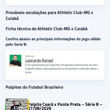
Prováveis escalações para Athletic Club-MG x
Cuiabá
Ficha técnica de Athletic Club-MG x Cuiabá
Confira abaixo as principais informações do jogo válido
pelo Serie B:
Escrito por
Leonardo Rangel
É um apaixonado por esportes. As apostas fazem parte do meu
trabalho diário, seja apostando ou produzindo conteúdo sobre o
tema.
Palpites do Futebol Brasileiro
Palpite Ceará x Ponte Preta – Série B –
07/08/2026