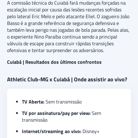
A comissão técnica do Cuiabá fará mudanças forçadas na
escalação inicial por causa das lesões recentes sofridas
pelo lateral Eric Melo e pelo atacante Eliel. O zagueiro João
Basso é a grande referência de segurança defensiva e
também leva perigo nas jogadas de bola parada. Pelas alas,
o experiente Nino Paraíba continua sendo a principal
válvula de escape para construir rápidas transições
ofensivas e tentar surpreender os adversários.
Cuiabá | Resultados dos últimos confrontos
Athletic Club-MG x Cuiabá | Onde assistir ao vivo?
TV Aberta:
Sem transmissão
TV por assinatura/pay per view:
Sem
transmissão
Internet/streaming ao vivo:
Disney+