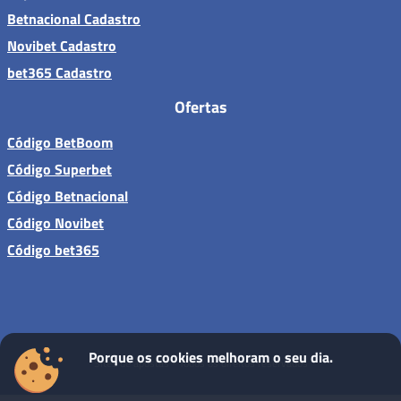
Betnacional Cadastro
Novibet Cadastro
bet365 Cadastro
Ofertas
Código BetBoom
Código Superbet
Código Betnacional
Código Novibet
Código bet365
Porque os cookies melhoram o seu dia.
Sites de apostas - Todos os direitos reservados