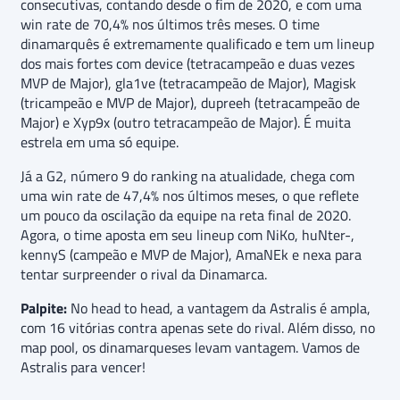
consecutivas, contando desde o fim de 2020, e com uma
win rate de 70,4% nos últimos três meses. O time
dinamarquês é extremamente qualificado e tem um lineup
dos mais fortes com device (tetracampeão e duas vezes
MVP de Major), gla1ve (tetracampeão de Major), Magisk
(tricampeão e MVP de Major), dupreeh (tetracampeão de
Major) e Xyp9x (outro tetracampeão de Major). É muita
estrela em uma só equipe.
Já a G2, número 9 do ranking na atualidade, chega com
uma win rate de 47,4% nos últimos meses, o que reflete
um pouco da oscilação da equipe na reta final de 2020.
Agora, o time aposta em seu lineup com NiKo, huNter-,
kennyS (campeão e MVP de Major), AmaNEk e nexa para
tentar surpreender o rival da Dinamarca.
Palpite:
No head to head, a vantagem da Astralis é ampla,
com 16 vitórias contra apenas sete do rival. Além disso, no
map pool, os dinamarqueses levam vantagem. Vamos de
Astralis para vencer!