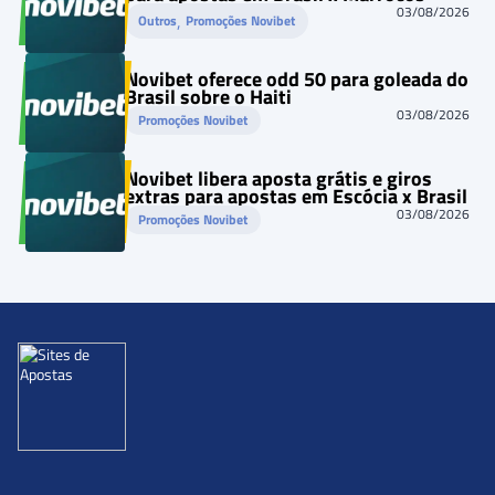
03/08/2026
, 
Outros
Promoções Novibet
Novibet oferece odd 50 para goleada do
Brasil sobre o Haiti
03/08/2026
Promoções Novibet
Novibet libera aposta grátis e giros
extras para apostas em Escócia x Brasil
03/08/2026
Promoções Novibet