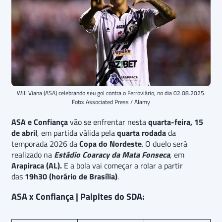
Will Viana (ASA) celebrando seu gol contra o Ferroviário, no dia 02.08.2025.
Foto: Associated Press / Alamy
ASA e Confiança
vão se enfrentar nesta
quarta-feira, 15
de abril
, em partida válida pela
quarta rodada
da
temporada 2026 da
Copa do Nordeste
. O duelo será
realizado na
Estádio Coaracy da Mata Fonseca
, em
Arapiraca (AL).
E a bola vai começar a rolar a partir
das
19h30 (horário de Brasília)
.
ASA x Confiança | Palpites do SDA: