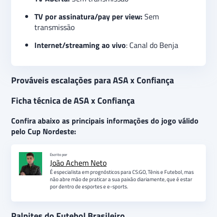
TV por assinatura/pay per view:
Sem
transmissão
Internet/streaming ao vivo
: Canal do Benja
Prováveis escalações para ASA x Confiança
Ficha técnica de ASA x Confiança
Confira abaixo as principais informações do jogo válido
pelo Cup Nordeste:
Escrito por
João Achem Neto
É especialista em prognósticos para CS:GO, Tênis e Futebol, mas
não abre mão de praticar a sua paixão diariamente, que é estar
por dentro de esportes e e-sports.
Palpites do Futebol Brasileiro