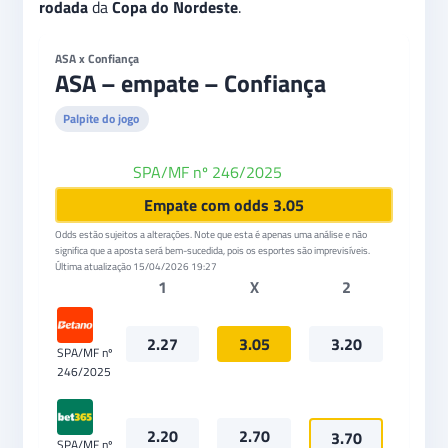
rodada
da
Copa do Nordeste
.
ASA x Confiança
ASA – empate – Confiança
Palpite do jogo
SPA/MF nº 246/2025
Betano
Empate com odds 3.05
Odds estão sujeitos a alterações. Note que esta é apenas uma análise e não
significa que a aposta será bem-sucedida, pois os esportes são imprevisíveis.
Última atualização
15/04/2026 19:27
1
X
2
2.27
3.05
3.20
SPA/MF nº
246/2025
2.20
2.70
3.70
SPA/MF nº