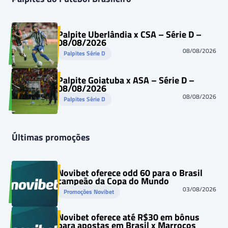
Palpite Uberlândia x CSA – Série D –
08/08/2026
08/08/2026
Palpites Série D
Palpite Goiatuba x ASA – Série D –
08/08/2026
08/08/2026
Palpites Série D
Últimas promoções
Novibet oferece odd 60 para o Brasil
campeão da Copa do Mundo
03/08/2026
Promoções Novibet
Novibet oferece até R$30 em bônus
para apostas em Brasil x Marrocos