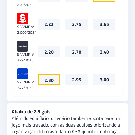
250/2025
2.22
2.75
3.65
SPA/MF nº
2.090/2024
2.20
2.70
3.40
SPA/MF nº
249/2025
2.95
3.00
2.30
SPA/MF nº
247/2025
Abaixo de 2.5 gols
Além do equilíbrio, o cenário também aponta para um
jogo mais travado, com as duas equipes priorizando a
organização defensiva. Tanto ASA quanto Confiança