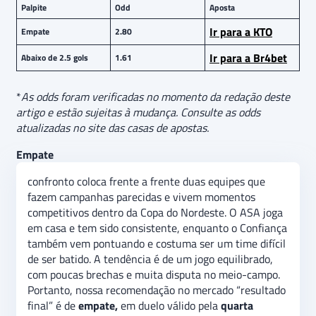
Palpite
Odd
Aposta
Ir para a KTO
Empate
2.80
Ir para a Br4bet
Abaixo de 2.5 gols
1.61
*
As odds foram verificadas no momento da redação deste
artigo e estão sujeitas à mudança. Consulte as odds
atualizadas no site das casas de apostas.
Empate
confronto coloca frente a frente duas equipes que
fazem campanhas parecidas e vivem momentos
competitivos dentro da Copa do Nordeste. O ASA joga
em casa e tem sido consistente, enquanto o Confiança
também vem pontuando e costuma ser um time difícil
de ser batido. A tendência é de um jogo equilibrado,
com poucas brechas e muita disputa no meio-campo.
Portanto, nossa recomendação no mercado “resultado
final” é de
empate,
em duelo válido pela
quarta