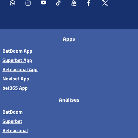
Apps
BetBoom App
Superbet App
Betnacional App
Novibet App
bet365 App
Análises
BetBoom
Superbet
Betnacional