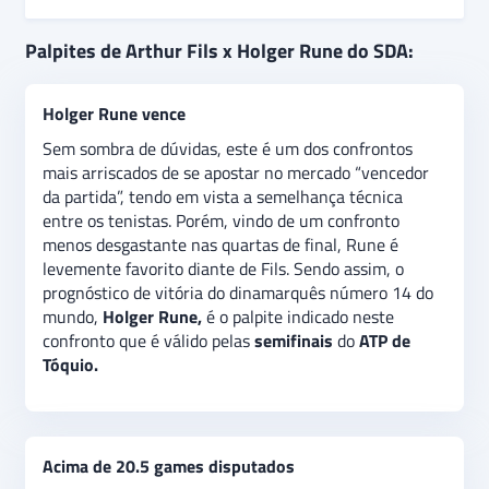
Arthur Fils e Holger Rune
se enfrentam nas
Palpites de Arthur Fils x Holger Rune do SDA:
semifinais
do
ATP de Tóquio.
Sendo o atual número
14 do mundo, o dinamarquês
Holger Rune,
terá
Holger Rune vence
como seu quarto adversário nesta competição o
francês
Arthur Fils
. O
palpite é
de vitória do
Holger
Sem sombra de dúvidas, este é um dos confrontos
Rune,
por voltar a ter performances sólidas tanto no
mais arriscados de se apostar no mercado “vencedor
aspecto físico, quanto no técnico durante sua
da partida”, tendo em vista a semelhança técnica
trajetória em Tóquio. Além disso, há a expectativa de
entre os tenistas. Porém, vindo de um confronto
que a partida seja equilibrada, indicando uma aposta
menos desgastante nas quartas de final, Rune é
de
“acima de 20.5 games disputados”.
levemente favorito diante de Fils. Sendo assim, o
prognóstico de vitória do dinamarquês número 14 do
mundo,
Holger Rune,
é o palpite indicado neste
confronto que é válido pelas
semifinais
do
ATP de
Tóquio.
Acima de 20.5 games disputados