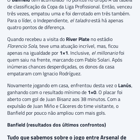
de classificação da Copa da Liga Profissional. Então, venceu
três vezes, empatou uma e foi derrotado em três também.
Para o líder, o Independiente,
el taladro
está há apenas
quatro pontos de diferença.
Quando recebeu a visita do
River Plate
no estádio
Florencio Sola
, teve uma atuação incrível, mas, ficou
apenas na igualdade por
1×1
. Inclusive,
el millonario
foi
quem saiu na frente, marcando com Pablo Solari. Após
inúmeras chances desperdiçadas, os donos da casa
empataram com Ignacio Rodríguez.
Novamente jogando em casa, enfrentou desta vez o
Lanús
,
ganhando com o resultado mínimo de
1×0
. O placar foi
aberto com gol de Juan Bisanz aos 38 minutos. Com a
expulsão de Juan Miño e Cáceres do time visitante, o
Banfield por pouco não ampliou com mais gols.
Banfield (resultados dos últimos confrontos)
Tudo que sabemos sobre o jogo entre Arsenal de