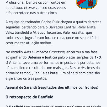
Profissional. Dentre os confrontos em
que atuou,
el arse
venceu duas vezes
e foi derrotado nas outras cinco.
A equipe do treinador Carlos Ruiz chegou a quatro derrotas
seguidas, perdendo para o Barracas Central, River Plate,
Vélez Sarsfield e Atlético Tucumán. Vale ressaltar que
todos esses jogos foram fora de casa, onde no seu estádio
costuma ter atuação melhor.
No estádio
Julio Humberto Grondona
, encerrou a má fase
ao ganhar do
Defensa y Justicia
pelo placar simples de
1×0
.
O Arsenal teve uma performance impecável e por detalhes
não ampliou o resultado com mais gols. Nos acréscimos do
primeiro tempo, Juan Cejas bateu um pênalti com precisão
e garantiu os três pontos.
Arsenal de Sarandí (resultados dos últimos confrontos)
O retrospecto de Banfield
O
Banfield
tem acumulado 10 pontos no Grupo A da tabela