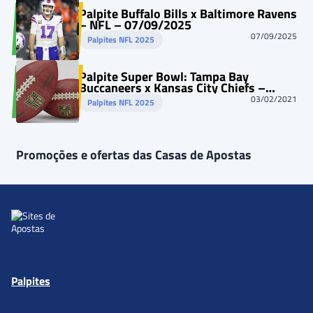
Palpite Buffalo Bills x Baltimore Ravens
– NFL – 07/09/2025
07/09/2025
Palpites NFL 2025
Palpite Super Bowl: Tampa Bay
Buccaneers x Kansas City Chiefs –
Prognóstico – NFL 7/2/2021
03/02/2021
Palpites NFL 2025
Promoções e ofertas das Casas de Apostas
Palpites