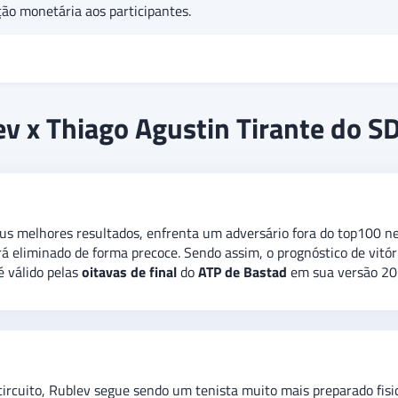
ão monetária aos participantes.
frentam nas
oitavas de final
do
ATP de Bastad.
Chegando como for
v x Thiago Agustin Tirante do S
seu primeiro adversário na competição o argentino Thiago Agusti
cisar provar o seu valor nesta estreia, já que é o principal cabeça
brada, indicando uma aposta de
“Andrey Rublev vence por 2-0”.
us melhores resultados, enfrenta um adversário fora do top100 nes
erá eliminado de forma precoce. Sendo assim, o prognóstico de vi
é válido pelas
oitavas de final
do
ATP de Bastad
em sua versão 20
circuito, Rublev segue sendo um tenista muito mais preparado fisi