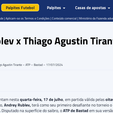
Palpites Futebol
Palpites
Casas de apostas
de | Aplicam-se os Termos e Condições | Conteúdo comercial | Ministério da Fazenda adv
lev x Thiago Agustin Tira
ago Agustin Tirante – ATP – Bastad – 17/07/2024
entam nesta
quarta-feira, 17 de julho
, em partida válida pelas
oita
o,
Andrey Rublev,
terá como seu primeiro desafiante no torneio o
.
Disputado na superfície do saibro, o
ATP de Bastad
em sua versão