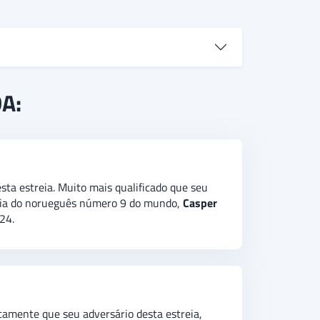
te candidato ao título em Bastad, o russo
DA:
n Tirante.
O palpite é
de vitória do
Andrey
 de chave da tabela. Além disso, há a
ta estreia. Muito mais qualificado que seu
tória do norueguês número 9 do mundo,
Casper
24.
camente que seu adversário desta estreia,