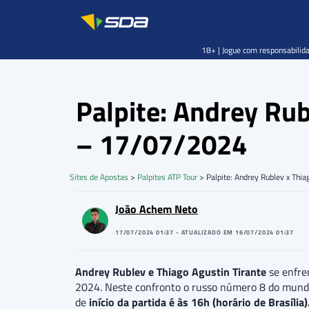
18+ | Jogue com responsabilida
Palpite: Andrey Rub
– 17/07/2024
Sites de Apostas
>
Palpites ATP Tour
>
Palpite: Andrey Rublev x Thi
João Achem Neto
17/07/2024 01:37 - ATUALIZADO EM 16/07/2024 01:37
Andrey Rublev e Thiago Agustin Tirante
se enfr
2024. Neste confronto o russo número 8 do mund
de
início da partida é às 16h (horário de Brasília)