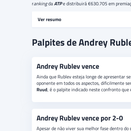
r
anking
da
ATP
e distribuirá €630.705 em premiaç
Ver resumo
Andrey Rublev e Thiago Agustin Tirante
se en
Palpites de Andrey Ruble
número 8 do mundo, Andrey Rublev, terá como 
Rublev,
por chegar descansado fisicamente e pre
expectativa de que a partida seja pouco equili
Andrey Rublev vence
Ainda que Rublev esteja longe de apresentar se
oponente em todos os aspectos, dificilmente s
Ruud
,
é o palpite indicado neste confronto que 
Andrey Rublev vence por 2-0
Apesar de não viver sua melhor fase dentro do 