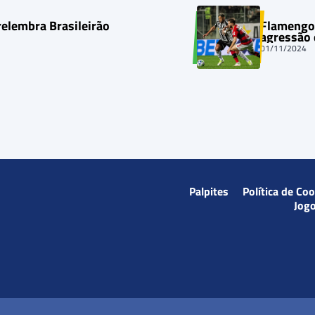
relembra Brasileirão
Flamengo 
agressão
01/11/2024
Palpites
Política de Co
Jog