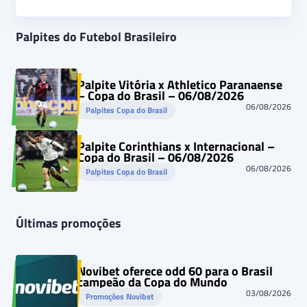
Palpites do Futebol Brasileiro
Palpite Vitória x Athletico Paranaense
– Copa do Brasil – 06/08/2026
06/08/2026
Palpites Copa do Brasil
Palpite Corinthians x Internacional –
Copa do Brasil – 06/08/2026
06/08/2026
Palpites Copa do Brasil
Últimas promoções
Novibet oferece odd 60 para o Brasil
campeão da Copa do Mundo
03/08/2026
Promoções Novibet