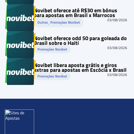
Novibet oferece até R$30 em bônus
para apostas em Brasil x Marrocos
03/08/2026
, 
Outros
Promoções Novibet
Novibet oferece odd 50 para goleada do
Brasil sobre o Haiti
03/08/2026
Promoções Novibet
Novibet libera aposta grátis e giros
extras para apostas em Escócia x Brasil
03/08/2026
Promoções Novibet