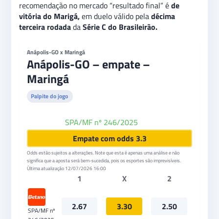
recomendação no mercado “resultado final” é
de
vitória do Marigá,
em duelo válido pela
décima
terceira rodada
da
Série C do Brasileirão.
Anápolis-GO x Maringá
Anápolis-GO – empate –
Maringá
Palpite do jogo
SPA/MF nº 246/2025
Betano
Empate com odds 3.3
Odds estão sujeitos a alterações. Note que esta é apenas uma análise e não
significa que a aposta será bem-sucedida, pois os esportes são imprevisíveis.
Última atualização
12/07/2026 16:00
1
X
2
2.67
3.30
2.50
SPA/MF nº