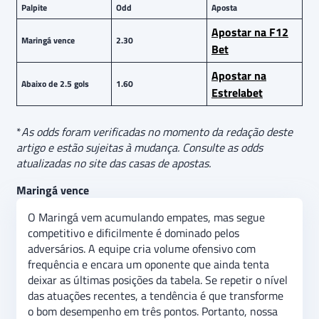
Palpite
Odd
Aposta
Apostar na F12
Maringá vence
2.30
Bet
Apostar na
Abaixo de 2.5 gols
1.60
Estrelabet
*
As odds foram verificadas no momento da redação deste
artigo e estão sujeitas à mudança. Consulte as odds
atualizadas no site das casas de apostas.
Maringá vence
O Maringá vem acumulando empates, mas segue
competitivo e dificilmente é dominado pelos
adversários. A equipe cria volume ofensivo com
frequência e encara um oponente que ainda tenta
deixar as últimas posições da tabela. Se repetir o nível
das atuações recentes, a tendência é que transforme
o bom desempenho em três pontos. Portanto, nossa