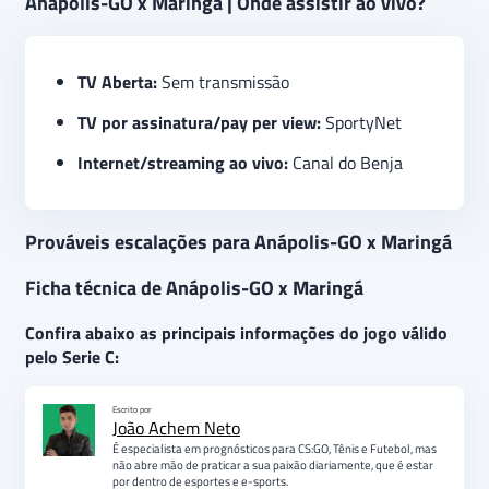
Anápolis-GO x Maringá | Onde assistir ao vivo?
TV Aberta:
Sem transmissão
TV por assinatura/pay per view:
SportyNet
Internet/streaming ao vivo:
Canal do Benja
Prováveis escalações para Anápolis-GO x Maringá
Ficha técnica de Anápolis-GO x Maringá
Confira abaixo as principais informações do jogo válido
pelo Serie C:
Escrito por
João Achem Neto
É especialista em prognósticos para CS:GO, Tênis e Futebol, mas
não abre mão de praticar a sua paixão diariamente, que é estar
por dentro de esportes e e-sports.