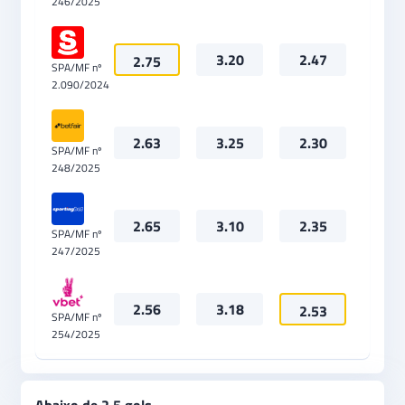
246/2025
3.20
2.47
2.75
SPA/MF nº
2.090/2024
2.63
3.25
2.30
SPA/MF nº
248/2025
2.65
3.10
2.35
SPA/MF nº
247/2025
2.56
3.18
2.53
SPA/MF nº
254/2025
Abaixo de 2.5 gols