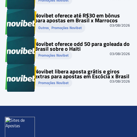
Promoções Novibet
Novibet oferece até R$30 em bônus
para apostas em Brasil x Marrocos
03/08/2026
, 
Outros
Promoções Novibet
Novibet oferece odd 50 para goleada do
Brasil sobre o Haiti
03/08/2026
Promoções Novibet
Novibet libera aposta grátis e giros
extras para apostas em Escócia x Brasil
03/08/2026
Promoções Novibet