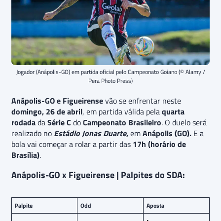
Jogador (Anápolis-GO) em partida oficial pelo Campeonato Goiano (© Alamy /
Pera Photo Press)
Anápolis-GO e Figueirense
vão se enfrentar neste
domingo, 26 de abril
, em partida válida pela
quarta
rodada
da
Série C
do
Campeonato Brasileiro
. O duelo será
realizado no
Estádio Jonas Duarte
,
em
Anápolis (GO).
E a
bola vai começar a rolar a partir das
17h (horário de
Brasília)
.
Anápolis-GO x Figueirense | Palpites do SDA:
Palpite
Odd
Aposta