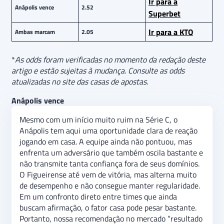
Ir para a
Anápolis vence
2.52
Superbet
Ir para a KTO
Ambas marcam
2.05
*
As odds foram verificadas no momento da redação deste
artigo e estão sujeitas à mudança. Consulte as odds
atualizadas no site das casas de apostas.
Anápolis vence
Mesmo com um início muito ruim na Série C, o
Anápolis tem aqui uma oportunidade clara de reação
jogando em casa. A equipe ainda não pontuou, mas
enfrenta um adversário que também oscila bastante e
não transmite tanta confiança fora de seus domínios.
O Figueirense até vem de vitória, mas alterna muito
de desempenho e não consegue manter regularidade.
Em um confronto direto entre times que ainda
buscam afirmação, o fator casa pode pesar bastante.
Portanto, nossa recomendação no mercado “resultado