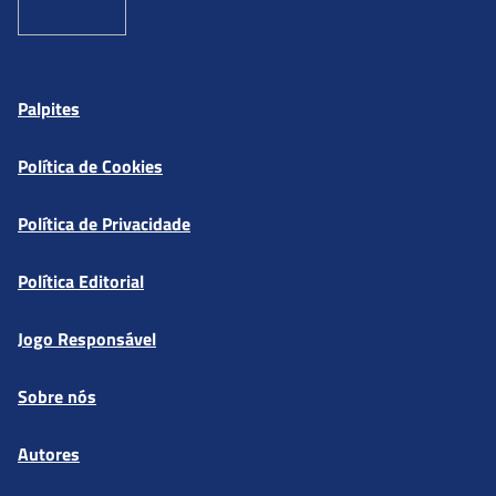
Palpites
Política de Cookies
Política de Privacidade
Política Editorial
Jogo Responsável
Sobre nós
Autores