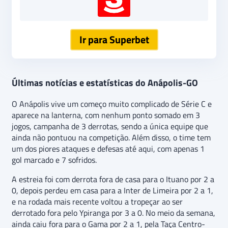
Ir para Superbet
Últimas notícias e estatísticas do Anápolis-GO
O Anápolis vive um começo muito complicado de Série C e
aparece na lanterna, com nenhum ponto somado em 3
jogos, campanha de 3 derrotas, sendo a única equipe que
ainda não pontuou na competição. Além disso, o time tem
um dos piores ataques e defesas até aqui, com apenas 1
gol marcado e 7 sofridos.
A estreia foi com derrota fora de casa para o Ituano por 2 a
0, depois perdeu em casa para a Inter de Limeira por 2 a 1,
e na rodada mais recente voltou a tropeçar ao ser
derrotado fora pelo Ypiranga por 3 a 0. No meio da semana,
ainda caiu fora para o Gama por 2 a 1, pela Taça Centro-