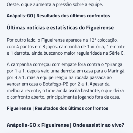
Oeste, o que aumenta a pressão sobre a equipe.
Anápolis-GO | Resultados dos últimos confrontos
Últimas notícias e estatísticas do Figueirense
Por outro lado, o Figueirense aparece na 12ª colocação,
com 4 pontos em 3 jogos, campanha de 1 vitória, 1 empate
e 1 derrota, ainda buscando maior regularidade na Série C.
A campanha começou com empate fora contra o Ypiranga
por 1 a 1, depois veio uma derrota em casa para o Maringá
por 3 a 1, mas a equipe reagiu na rodada passada ao
vencer em casa o Botafogo-PB por 2 a 1. Apesar da
melhora recente, o time ainda oscila bastante, o que deixa
o confronto aberto, principalmente jogando fora de casa.
Figueirense | Resultados dos últimos confrontos
Anápolis-GO x Figueirense | Onde assistir ao vivo?