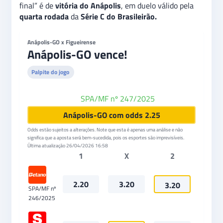
final” é de
vitória do Anápolis
, em duelo válido pela
quarta rodada
da
Série C do Brasileirão.
Anápolis-GO x Figueirense
Anápolis-GO vence!
Palpite do jogo
SPA/MF nº 247/2025
Sportingbet
Anápolis-GO com odds 2.25
Odds estão sujeitos a alterações. Note que esta é apenas uma análise e não
significa que a aposta será bem-sucedida, pois os esportes são imprevisíveis.
Última atualização
26/04/2026 16:58
1
X
2
2.20
3.20
3.20
SPA/MF nº
246/2025