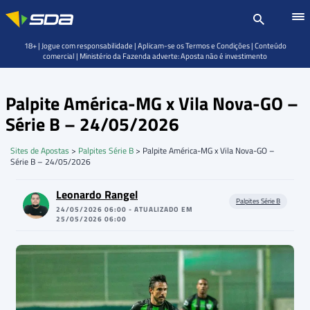
18+ | Jogue com responsabilidade | Aplicam-se os Termos e Condições | Conteúdo
comercial | Ministério da Fazenda adverte: Aposta não é investimento
Palpite América-MG x Vila Nova-GO –
Série B – 24/05/2026
Sites de Apostas
>
Palpites Série B
>
Palpite América-MG x Vila Nova-GO –
Série B – 24/05/2026
Leonardo Rangel
Palpites Série B
24/05/2026 06:00 - ATUALIZADO EM
25/05/2026 06:00