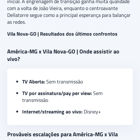
inicial. A engrenagem de transição ganha muita qualidade
com a volta de João Vieira, enquanto o centroavante
Dellatorre segue como a principal esperança para balançar
as redes.
Vila Nova-GO | Resultados dos últimos confrontos
América-MG x Vila Nova-GO | Onde assistir ao
vivo?
TV Aberta:
Sem transmissão
TV por assinatura/pay per view:
Sem
transmissão
Internet/streaming ao vivo:
Disney+
Prováveis escalações para América-MG x Vila