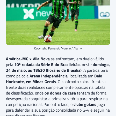
Copyright: Fernando Moreno / Alamy
América-MG x Vila Nova
se enfrentam, em duelo válido
pela
10ª rodada da Série B do Brasileirão
, neste
domingo,
24 de maio, às 18h30 (horário de Brasília)
. A partida terá
como palco a
Arena Independência
, localizada em
Belo
Horizonte, em Minas Gerais
. O confronto coloca frente a
frente duas realidades completamente opostas na tabela
de classificação, onde
os donos da casa
tentam de forma
desesperada conquistar a primeira vitória para respirar na
competição nacional. Por outro lado, o
clube goiano
joga
para defender a sua posição consolidada no G-4 e seguir na
caça direta aos líderes.