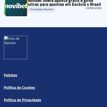
Novibet libera aposta grátis e giros
extras para apostas em Escócia x Brasil
03/08/2026
Promoções Novibet
Palpites
Política de Cookies
Política de Privacidade