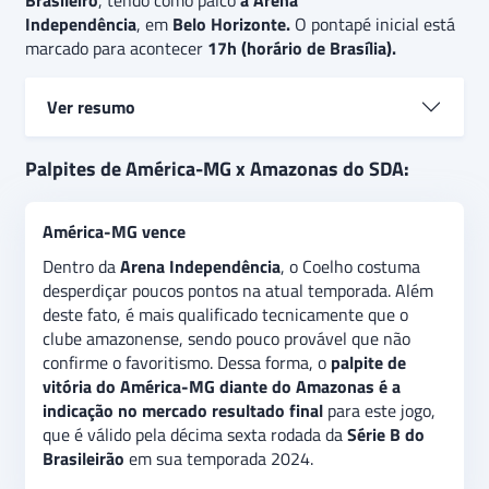
Brasileiro
, tendo como palco
a Arena
Independência
, em
Belo Horizonte.
O pontapé inicial está
marcado para acontecer
17h (horário de Brasília).
Ver resumo
América-MG e Amazonas
terão seus caminhos
Palpites de América-MG x Amazonas do SDA:
cruzados em jogo válido pela décima sexta rodada
da
Série B
do
Campeonato Brasileiro
. Terceiro
América-MG vence
colocado, o América-MG enfrenta o clube
amazonense, que beira o Z4.
O palpite é
de
vitória do
Dentro da
Arena Independência
, o Coelho costuma
América-MG
, por viver um momento muito mais
desperdiçar poucos pontos na atual temporada. Além
sólido que seu adversário e ter o mando de campo a
deste fato, é mais qualificado tecnicamente que o
seu favor.
Além disso, há a expectativa de alguns
clube amazonense, sendo pouco provável que não
gols, indicando uma aposta extra de “
acima de 1.5
confirme o favoritismo. Dessa forma, o
palpite de
gols”
no jogo
vitória do América-MG
diante do Amazonas é a
indicação no mercado resultado final
para este jogo,
que é válido pela décima sexta rodada da
Série B do
Brasileirão
em sua temporada 2024.