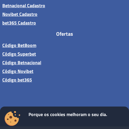
Betnacional Cadastro
Novibet Cadastro
bet365 Cadastro
Ofertas
Código BetBoom
Código Superbet
Código Betnacional
Código Novibet
Código bet365
Porque os cookies melhoram o seu dia.
Sites de apostas - Todos os direitos reservados