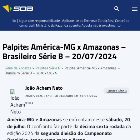
18+ | Jogue com responsabilidade | Aplicam-se os Termos e Condições | Conteúdo
comercial | Ministério da Fazenda adverte: Aposta não é investimento
Palpite: América-MG x Amazonas –
Brasileiro Série B – 20/07/2024
Sites de Apostas
>
Palpites Série B
>
Palpite: América-MG x Amazonas –
Brasileiro Série B – 20/07/2024
João Achem Neto
Palpites Série B
20/07/2024 01:13 - ATUALIZADO EM 19/07/2024
01:13
América-MG e Amazonas
se enfrentam neste
sábado, 20
de julho
. O confronto faz parte da
décima sexta rodada
da
edição 2024 da
segunda divisão do Campeonato