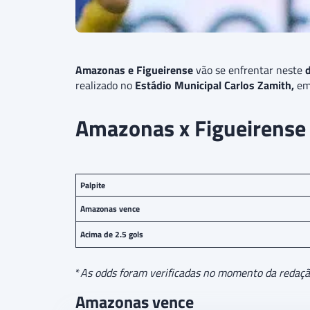
Amazonas e Figueirense
vão se enfrentar neste
realizado no
Estádio Municipal Carlos Zamith,
e
Amazonas x Figueirense 
Palpite
Amazonas vence
Acima de 2.5 gols
*
As odds foram verificadas no momento da redação 
Amazonas vence