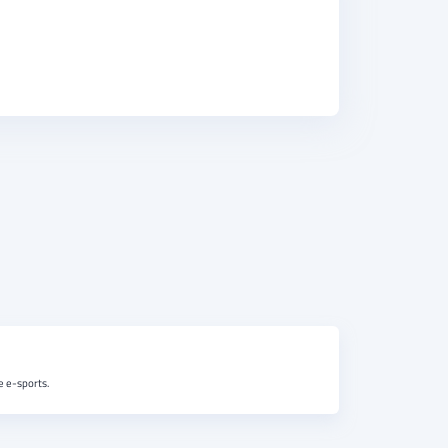
e e-sports.