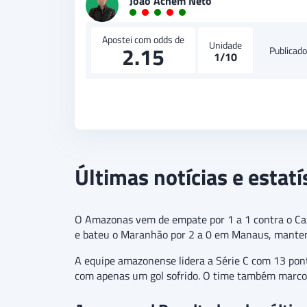
João Achem Neto
Apostei com odds de
Unidade
2.15
Publicad
1/10
Últimas notícias e estat
O Amazonas vem de empate por 1 a 1 contra o Caxi
e bateu o Maranhão por 2 a 0 em Manaus, manten
A equipe amazonense lidera a Série C com 13 pont
com apenas um gol sofrido. O time também marcou