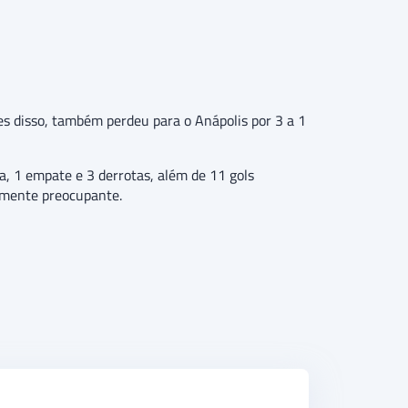
es disso, também perdeu para o Anápolis por 3 a 1
a, 1 empate e 3 derrotas, além de 11 gols
lmente preocupante.