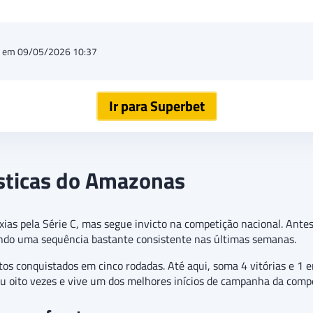
o em 09/05/2026 10:37
Ir para Superbet
ísticas do Amazonas
as pela Série C, mas segue invicto na competição nacional. Antes 
do uma sequência bastante consistente nas últimas semanas.
os conquistados em cinco rodadas. Até aqui, soma 4 vitórias e 1
 oito vezes e vive um dos melhores inícios de campanha da compe