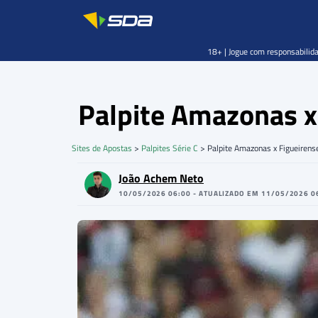
18+ | Jogue com responsabilida
Palpite Amazonas x
Sites de Apostas
>
Palpites Série C
>
Palpite Amazonas x Figueiren
João Achem Neto
10/05/2026 06:00 - ATUALIZADO EM 11/05/2026 0