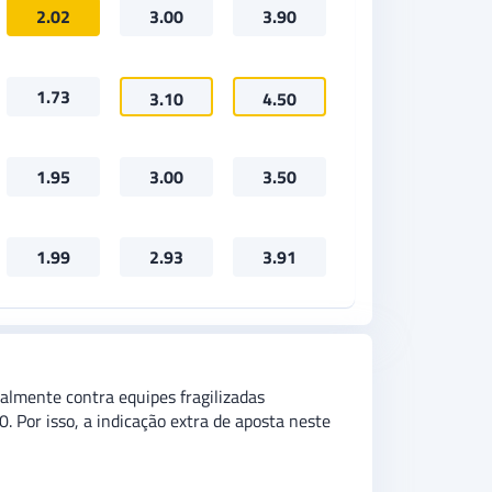
2.02
3.00
3.90
1.73
3.10
4.50
1.95
3.00
3.50
1.99
2.93
3.91
almente contra equipes fragilizadas
. Por isso, a indicação extra de aposta neste