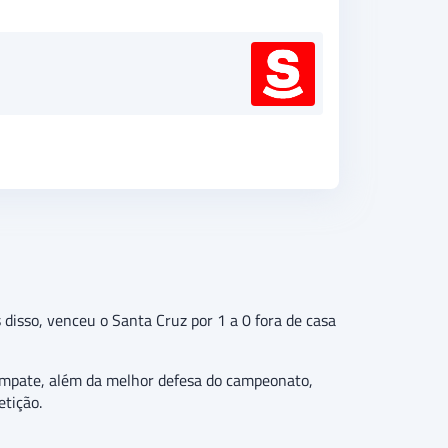
disso, venceu o Santa Cruz por 1 a 0 fora de casa
 empate, além da melhor defesa do campeonato,
tição.