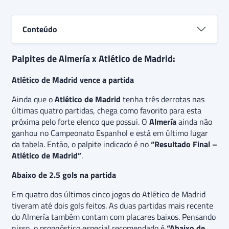
de Madrid, pois tem um elenco muito forte e precisa
do sucesso. A dica especial é “Acima de 1.5 gols”, com
chance alta de se concretizar.
Conteúdo
Palpites de Almería x Atlético de Madrid:
Atlético de Madrid vence a partida
Ainda que o
Atlético de Madrid
tenha três derrotas nas
últimas quatro partidas, chega como favorito para esta
próxima pelo forte elenco que possui. O
Almería
ainda não
ganhou no Campeonato Espanhol e está em último lugar
da tabela. Então, o palpite indicado é no
“Resultado Final –
Atlético de Madrid”
.
Abaixo de 2.5 gols na partida
Em quatro dos últimos cinco jogos do Atlético de Madrid
tiveram até dois gols feitos. As duas partidas mais recente
do Almería também contam com placares baixos. Pensando
nisso, o prognóstico especial recomendado é
“Abaixo de