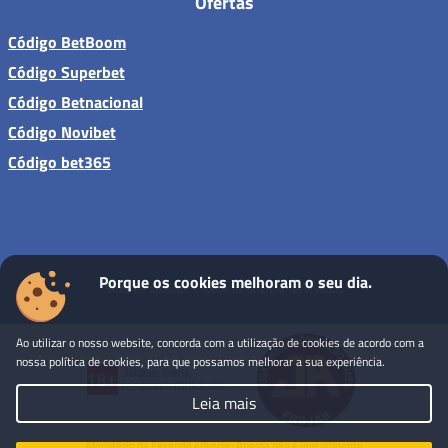
Ofertas
Código BetBoom
Código Superbet
Código Betnacional
Código Novibet
Código bet365
Porque os cookies melhoram o seu dia.
Sites de apostas - Todos os direitos reservados
Ao utilizar o nosso website, concorda com a utilização de cookies de acordo com a
nossa política de cookies, para que possamos melhorar a sua experiência.
Leia mais
Ministério da Fazenda adverte: Aposta não é investimento