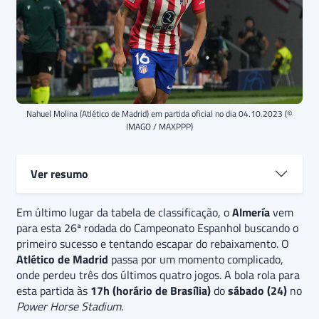
Nahuel Molina (Atlético de Madrid) em partida oficial no dia 04.10.2023 (©
IMAGO / MAXPPP)
Ver resumo
Em último lugar da tabela de classificação, o
Almería e Atlético de Madrid se enfrentam em jogo
Almería
vem
para esta 26ª rodada do Campeonato Espanhol buscando o
da 26ª rodada de La Liga, jogando neste sábado (24).
primeiro sucesso e tentando escapar do rebaixamento. O
Los Indálicos
estão praticamente rebaixados para a
Atlético de Madrid
segunda divisão, pois estão em último lugar e ainda
passa por um momento complicado,
onde perdeu três dos últimos quatro jogos. A bola rola para
não venceram no campeonato.
Los colchoneros
esta partida às
passam por fase ruim, com três derrotas nos quatro
17h (horário de Brasília)
do
sábado (24)
no
Power Horse Stadium
jogos recentes.
O palpite é
.
de vitória para o Atlético