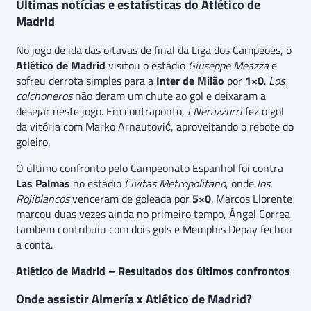
Últimas notícias e estatísticas do Atlético de
Madrid
No jogo de ida das oitavas de final da Liga dos Campeões, o
Atlético de Madrid
visitou o estádio
Giuseppe Meazza
e
sofreu derrota simples para a
Inter de Milão
por
1×0
.
Los
colchoneros
não deram um chute ao gol e deixaram a
desejar neste jogo. Em contraponto,
i Nerazzurri
fez o gol
da vitória com Marko Arnautović, aproveitando o rebote do
goleiro.
O último confronto pelo Campeonato Espanhol foi contra
Las Palmas
no estádio
Cívitas Metropolitano
, onde
los
Rojiblancos
venceram de goleada por
5×0
. Marcos Llorente
marcou duas vezes ainda no primeiro tempo, Ángel Correa
também contribuiu com dois gols e Memphis Depay fechou
a conta.
Atlético de Madrid – Resultados dos últimos confrontos
Onde assistir Almería x Atlético de Madrid?