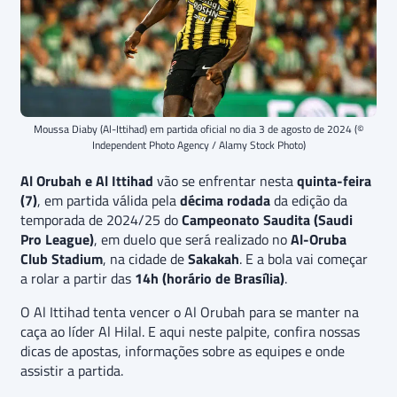
Moussa Diaby (Al-Ittihad) em partida oficial no dia 3 de agosto de 2024 (©
Independent Photo Agency / Alamy Stock Photo)
Al Orubah e Al Ittihad
vão se enfrentar nesta
quinta-feira
(7)
, em partida válida pela
décima
rodada
da edição da
temporada de 2024/25 do
Campeonato Saudita (Saudi
Pro League)
, em duelo que será realizado no
Al-Oruba
Club Stadium
, na cidade de
Sakakah
. E a bola vai começar
a rolar a partir das
14h (horário de Brasília)
.
O Al Ittihad tenta vencer o Al Orubah para se manter na
caça ao líder Al Hilal. E aqui neste palpite, confira nossas
dicas de apostas, informações sobre as equipes e onde
assistir a partida.