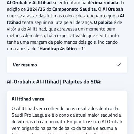
Al Orubah e Al Ittihad
se enfrentam na
décima rodada
da
edição de
2024/25
do
Campeonato Saudita.
O
Al Orubah
quer se afastar das últimas colocações, enquanto que o
Al
Ittihad
tenta seguir na luta pela liderança.
O palpite
é de
vitória do Al Ittihad, que atravessa um momento bem
melhor. Além disso, há a expectativa de que seu triunfo
tenha uma margem de pelo menos dois gols, indicando
uma aposta de “
Handicap Asiático –1
”.
Ver resumo
Al-Orobah e Al-Ittihad se enfrentam pela Saudi Pro
Al-Orobah x Al-Ittihad | Palpites do SDA:
League, sem grandes objetivos. O Time A, vencedor
do Campeonato Y, se prepara para a Campeonato Z,
Al Ittihad vence
enquanto o Time B, campeão do Campeonato A, foca
em 2024. O palpite é de empate, refletindo a
O Al Ittihad vem colhendo bons resultados dentro da
natureza descontraída do confronto. Além disso, há a
Saudi Pro League e é o dono da atual maior sequência
expectativa de que a partida tenha pelo menos dois
de vitórias do campeonato. Enquanto isso, o Al Orubah
gols, indicando uma aposta de “acima de X gols” no
vem brigando na parte de baixo da tabela e acumula
jogo.