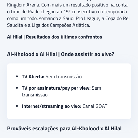
Kingdom Arena. Com mais um resultado positivo na conta,
o time de Riade chegou ao 15º consecutivo na temporada
como um todo, somando a Saudi Pro League, a Copa do Rei
Saudita e a Liga dos Campeões Asiática.
Al Hilal | Resultados dos últimos confrontos
Al-Kholood x Al Hilal | Onde assistir ao vivo?
TV Aberta:
Sem transmissão
TV por assinatura/pay per view:
Sem
transmissão
Internet/streaming ao vivo:
Canal GOAT
Prováveis escalações para Al-Kholood x Al Hilal