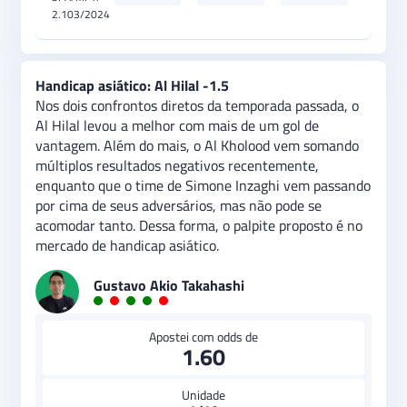
2.103/2024
Handicap asiático: Al Hilal -1.5
Nos dois confrontos diretos da temporada passada, o
Al Hilal levou a melhor com mais de um gol de
vantagem. Além do mais, o Al Kholood vem somando
múltiplos resultados negativos recentemente,
enquanto que o time de Simone Inzaghi vem passando
por cima de seus adversários, mas não pode se
acomodar tanto. Dessa forma, o palpite proposto é no
mercado de handicap asiático.
Gustavo Akio Takahashi
Apostei com odds de
1.60
Unidade