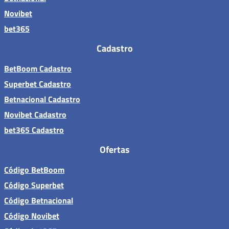
Novibet
bet365
Cadastro
BetBoom Cadastro
Superbet Cadastro
Betnacional Cadastro
Novibet Cadastro
bet365 Cadastro
Ofertas
Código BetBoom
Código Superbet
Código Betnacional
Código Novibet