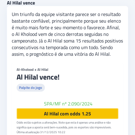
Al Hilal vence
Um triunfo da equipe visitante parece ser o resultado
bastante confiável, principalmente porque seu elenco
é muito mais forte e seu momento o favorece. Afinal,
o Al Kholood vem de cinco derrotas seguidas no
campeonato. Já o Al Hilal soma 15 resultados positivos
consecutivos na temporada como um todo. Sendo
assim, o prognóstico é de uma vitória do Al Hilal.
Al-Kholood x Al Hilal
Al Hilal vence!
Palpite do jogo
SPA/MF nº 2.090/2024
Superbet
Al Hilal com odds 1.25
Odds estão sujeitos a alterações. Note que esta é apenas uma análise e não
significa que a aposta será bem-sucedida, pois os esportes são imprevisíveis.
Última atualização
31/12/2025 10:22