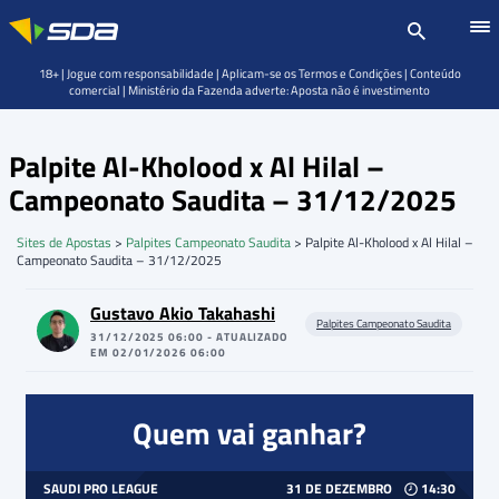
18+ | Jogue com responsabilidade | Aplicam-se os Termos e Condições | Conteúdo
comercial | Ministério da Fazenda adverte: Aposta não é investimento
Palpite Al-Kholood x Al Hilal –
Campeonato Saudita – 31/12/2025
Sites de Apostas
>
Palpites Campeonato Saudita
>
Palpite Al-Kholood x Al Hilal –
Campeonato Saudita – 31/12/2025
Gustavo Akio Takahashi
Palpites Campeonato Saudita
31/12/2025 06:00 - ATUALIZADO
EM 02/01/2026 06:00
Quem vai ganhar?
SAUDI PRO LEAGUE
31 DE DEZEMBRO
14:30