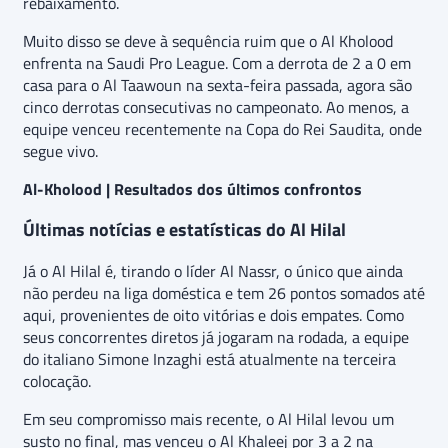
rebaixamento.
Muito disso se deve à sequência ruim que o Al Kholood
enfrenta na Saudi Pro League. Com a derrota de 2 a 0 em
casa para o Al Taawoun na sexta-feira passada, agora são
cinco derrotas consecutivas no campeonato. Ao menos, a
equipe venceu recentemente na Copa do Rei Saudita, onde
segue vivo.
Al-Kholood | Resultados dos últimos confrontos
Últimas notícias e estatísticas do Al Hilal
Já o Al Hilal é, tirando o líder Al Nassr, o único que ainda
não perdeu na liga doméstica e tem 26 pontos somados até
aqui, provenientes de oito vitórias e dois empates. Como
seus concorrentes diretos já jogaram na rodada, a equipe
do italiano Simone Inzaghi está atualmente na terceira
colocação.
Em seu compromisso mais recente, o Al Hilal levou um
susto no final, mas venceu o Al Khaleej por 3 a 2 na