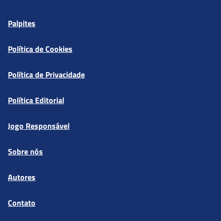
Palpites
Política de Cookies
Política de Privacidade
Política Editorial
Jogo Responsável
Sobre nós
Autores
Contato