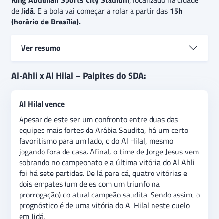
King Abdullah Sports City Stadium
, localizado na cidade
de
Jidá
. E a bola vai começar a rolar a partir das
15h
(horário de Brasília).
Ver resumo
Al Ahli e Al Hilal
se enfrentam na
sexta rodada
da
Al-Ahli x Al Hilal – Palpites do SDA:
edição de
2024/25
do
Campeonato Saudita.
O
Al
Ahli
quer surpreender o líder do campeonato,
Al Hilal vence
enquanto que o
Al Hilal
tenta se manter isolado na
liderança.
O palpite
é de vitória do Al Hilal, que vem
Apesar de este ser um confronto entre duas das
se sobressaindo na Saudi Pro League. Além disso, há
equipes mais fortes da Arábia Saudita, há um certo
a expectativa de que determinado jogador balance as
favoritismo para um lado, o do Al Hilal, mesmo
redes, indica uma aposta de
“Aleksandar Mitrović
jogando fora de casa. Afinal, o time de Jorge Jesus vem
marca a qualquer momento”
no jogo.
sobrando no campeonato e a última vitória do Al Ahli
foi há sete partidas. De lá para cá, quatro vitórias e
dois empates (um deles com um triunfo na
prorrogação) do atual campeão saudita. Sendo assim, o
prognóstico é de uma vitória do Al Hilal neste duelo
em Jidá.