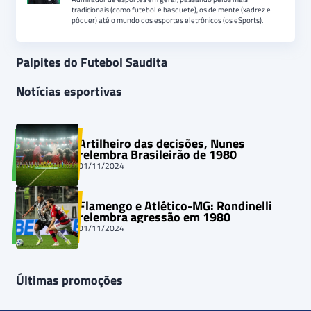
tradicionais (como futebol e basquete), os de mente (xadrez e
pôquer) até o mundo dos esportes eletrônicos (os eSports).
Palpites do Futebol Saudita
Notícias esportivas
Artilheiro das decisões, Nunes
relembra Brasileirão de 1980
01/11/2024
Flamengo e Atlético-MG: Rondinelli
relembra agressão em 1980
01/11/2024
Últimas promoções