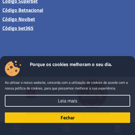
Código Superbet
Código Betnacional
Código Novibet
Código bet365
Porque os cookies melhoram o seu dia.
Sites de apostas - Todos os direitos reservados
Ao utilizar o nosso website, concorda com a utilização de cookies de acordo com a
nossa política de cookies, para que possamos melhorar a sua experiência.
Leia mais
Ministério da Fazenda adverte: Aposta não é investimento
Fechar