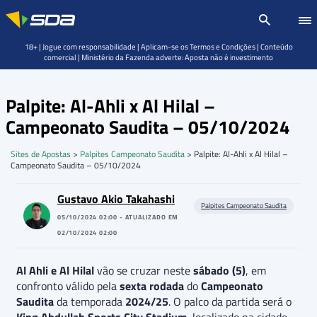
18+ | Jogue com responsabilidade | Aplicam-se os Termos e Condições | Conteúdo
comercial | Ministério da Fazenda adverte: Aposta não é investimento
Palpite: Al-Ahli x Al Hilal –
Campeonato Saudita – 05/10/2024
Sites de Apostas
>
Palpites Campeonato Saudita
>
Palpite: Al-Ahli x Al Hilal –
Campeonato Saudita – 05/10/2024
Gustavo Akio Takahashi
Palpites Campeonato Saudita
05/10/2024 02:00 - ATUALIZADO EM
02/10/2024 02:00
Al Ahli e Al Hilal
vão se cruzar neste
sábado
(5)
, em
confronto válido pela
sexta rodada
do
Campeonato
Saudita
da temporada
2024/25
. O palco da partida será o