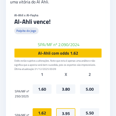
uma vitória do Al Ahli.
Al-Ahli x Al-Fayha
Al-Ahli vence!
Palpite do jogo
SPA/MF nº 2.090/2024
Superbet
Al-Ahli com odds 1.62
Odds estão sujeitos a alterações. Note que esta é apenas uma análise e não
significa que a aposta será bem-sucedida, pois os esportes são imprevisíveis.
Última atualização
31/12/2025 00:09
1
X
2
1.60
3.80
5.00
SPA/MF nº
250/2025
1.62
5.50
3.95
SPA/MF nº