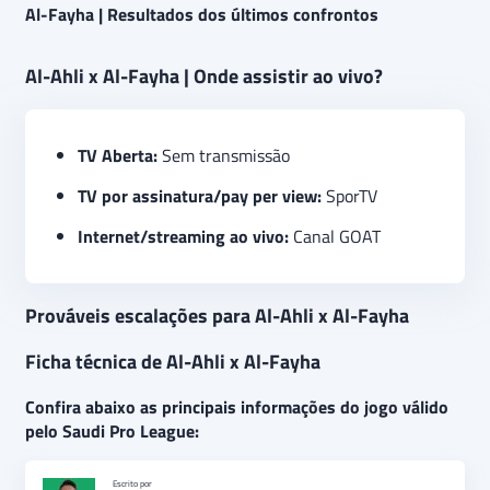
Al-Fayha | Resultados dos últimos confrontos
Al-Ahli x Al-Fayha | Onde assistir ao vivo?
TV Aberta:
Sem transmissão
TV por assinatura/pay per view:
SporTV
Internet/streaming ao vivo:
Canal GOAT
Prováveis escalações para Al-Ahli x Al-Fayha
Ficha técnica de Al-Ahli x Al-Fayha
Confira abaixo as principais informações do jogo válido
pelo Saudi Pro League:
Escrito por