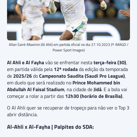
Allan Saint-Maximin (Al Ahli) em partida oficial no dia 27.10.2023 (© IMAGO /
Power Sport Images)
Al Ahli e Al Fayha
vão se enfrentar nesta
terça-feira (30)
,
em partida válida pela
12ª
rodada
da edição da temporada
de
2025/26
do
Campeonato Saudita (Saudi Pro League)
,
em duelo que será realizado no
Prince Mohammed bin
Abdullah Al Faisal Stadium
, na cidade de
Jidá
. E a bola vai
começar a rolar a partir das
12h30 (horário de Brasília)
.
O Al Ahli quer se recuperar de tropeço para não ver o Top 3
abrir distância.
Al-Ahli x Al-Fayha | Palpites do SDA: