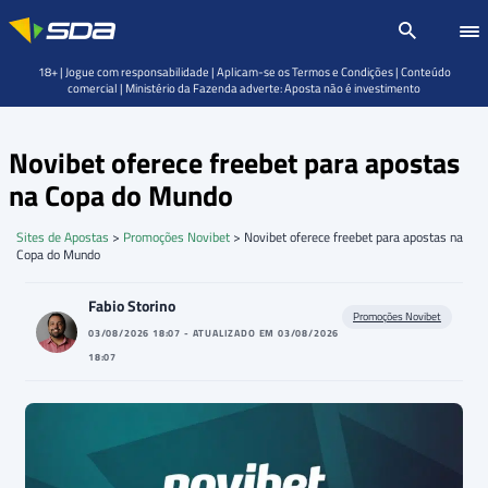
18+ | Jogue com responsabilidade | Aplicam-se os Termos e Condições | Conteúdo
comercial | Ministério da Fazenda adverte: Aposta não é investimento
Novibet oferece freebet para apostas
na Copa do Mundo
Sites de Apostas
>
Promoções Novibet
>
Novibet oferece freebet para apostas na
Copa do Mundo
Fabio Storino
Promoções Novibet
03/08/2026 18:07 - ATUALIZADO EM 03/08/2026
18:07