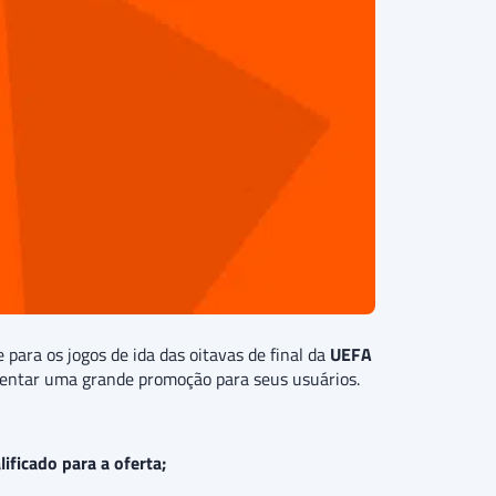
ra os jogos de ida das oitavas de final da
UEFA
entar uma grande promoção para seus usuários.
lificado para a oferta;