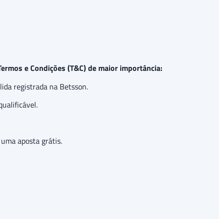
 Termos e Condições (T&C) de maior importância:
ida registrada na Betsson.
ualificável.
 uma aposta grátis.