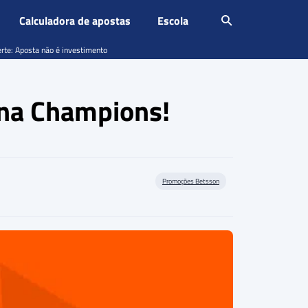
Calculadora de apostas
Escola
erte: Aposta não é investimento
 na Champions!
Promoções Betsson