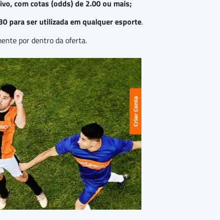
vo, com cotas (odds) de 2.00 ou mais;
0 para ser utilizada em qualquer esporte
.
mente por dentro da oferta.