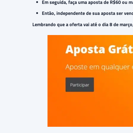
Em seguida, faça uma aposta
de R$60 ou ma
Então, independente de sua aposta ser venc
Lembrando que a oferta vai até o dia 8 de março,