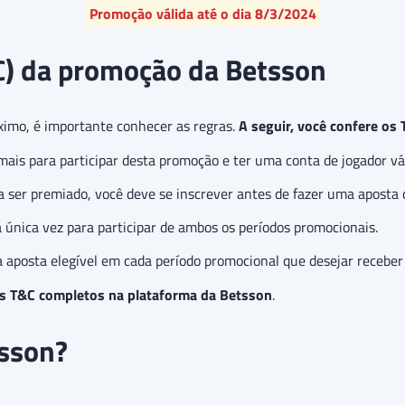
Promoção válida até o dia 8/3/2024
C) da promoção da Betsson
ximo, é importante conhecer as regras.
A seguir, você confere os
ais para participar desta promoção e ter uma conta de jogador vál
 ser premiado, você deve se inscrever antes de fazer uma aposta q
 única vez para participar de ambos os períodos promocionais.
 aposta elegível em cada período promocional que desejar receber
 os T&C completos na plataforma da Betsson
.
tsson?