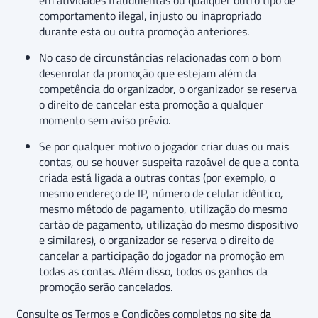
comportamento ilegal, injusto ou inapropriado
durante esta ou outra promoção anteriores.
No caso de circunstâncias relacionadas com o bom
desenrolar da promoção que estejam além da
competência do organizador, o organizador se reserva
o direito de cancelar esta promoção a qualquer
momento sem aviso prévio.
Se por qualquer motivo o jogador criar duas ou mais
contas, ou se houver suspeita razoável de que a conta
criada está ligada a outras contas (por exemplo, o
mesmo endereço de IP, número de celular idêntico,
mesmo método de pagamento, utilização do mesmo
cartão de pagamento, utilização do mesmo dispositivo
e similares), o organizador se reserva o direito de
cancelar a participação do jogador na promoção em
todas as contas. Além disso, todos os ganhos da
promoção serão cancelados.
Consulte os Termos e Condições completos no
site da