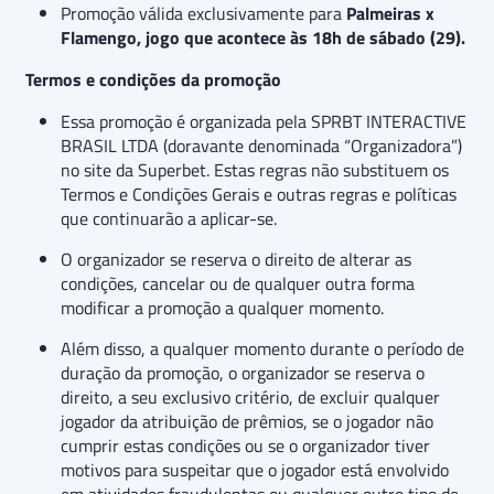
Promoção válida exclusivamente para
Palmeiras x
Flamengo, jogo que acontece às 18h de sábado (29).
Termos e condições da promoção
Essa promoção é organizada pela SPRBT INTERACTIVE
BRASIL LTDA (doravante denominada “Organizadora”)
no site da Superbet. Estas regras não substituem os
Termos e Condições Gerais e outras regras e políticas
que continuarão a aplicar-se.
O organizador se reserva o direito de alterar as
condições, cancelar ou de qualquer outra forma
modificar a promoção a qualquer momento.
Além disso, a qualquer momento durante o período de
duração da promoção, o organizador se reserva o
direito, a seu exclusivo critério, de excluir qualquer
jogador da atribuição de prêmios, se o jogador não
cumprir estas condições ou se o organizador tiver
motivos para suspeitar que o jogador está envolvido
em atividades fraudulentas ou qualquer outro tipo de