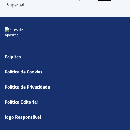
Superbet.
Palpites
Política de Cookies
Política de Privacidade
Política Editorial
Jogo Responsável