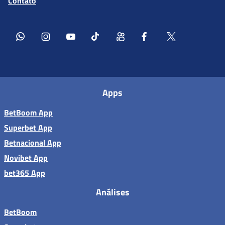
Contato
Apps
BetBoom App
Superbet App
Betnacional App
Novibet App
bet365 App
Análises
BetBoom