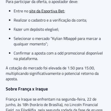
Para participar da oferta, o apostador deve:
Entre no
site da Esportiva Bet
;
Realizar o cadastro e a verificação da conta;
Fazer um depósito elegível;
Selecionar o mercado “Kylian Mbappé para marcar a
qualquer momento”;
Confirmar a aposta com a odd promocional disponível
na plataforma.
A cotação do mercado foi elevada de 1.50 para 15.00,
multiplicando significativamente o potencial retorno da
aposta.
Sobre França x Iraque
França e Iraque se enfrentam na segunda-feira, 22 de
junho, às 18h (horário de Brasília), no Lincoln Financial
Field, na Filadélfia, pela segunda rodada da fase de grupos