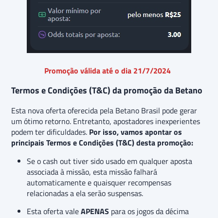
Promoção válida até o dia 21/7/2024
Termos e Condições (T&C) da promoção da Betano
Esta nova oferta oferecida pela Betano Brasil pode gerar
um ótimo retorno. Entretanto, apostadores inexperientes
podem ter dificuldades.
Por isso, vamos apontar os
principais Termos e Condições (T&C) desta promoção:
Se o cash out tiver sido usado em qualquer aposta
associada à missão, esta missão falhará
automaticamente e quaisquer recompensas
relacionadas a ela serão suspensas.
Esta oferta vale
APENAS
para os jogos da décima