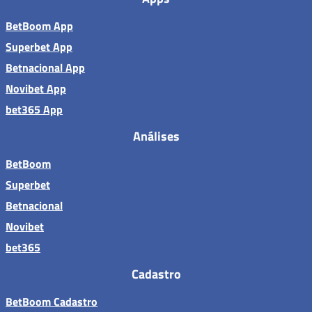
BetBoom App
Superbet App
Betnacional App
Novibet App
bet365 App
Análises
BetBoom
Superbet
Betnacional
Novibet
bet365
Cadastro
BetBoom Cadastro