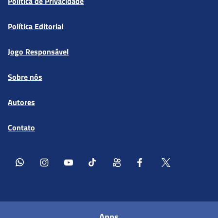
Política de Privacidade
Política Editorial
Jogo Responsável
Sobre nós
Autores
Contato
Apps