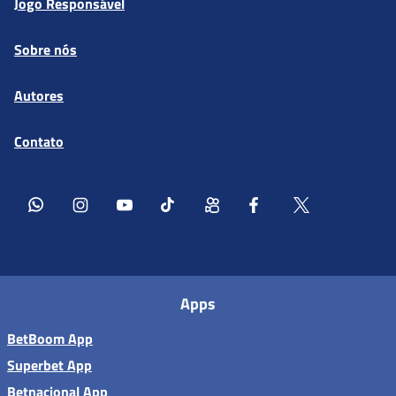
Jogo Responsável
Sobre nós
Autores
Contato
Apps
BetBoom App
Superbet App
Betnacional App