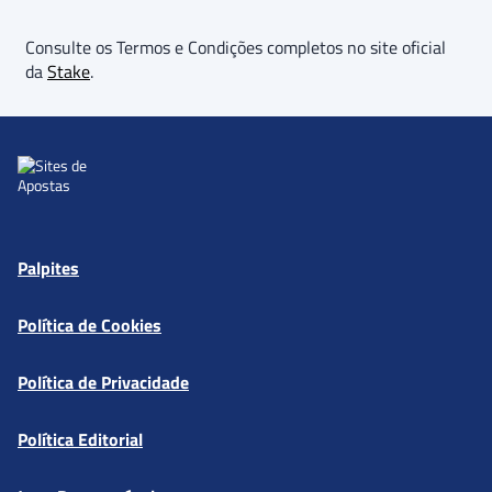
Consulte os Termos e Condições completos no site oficial
da
Stake
.
Palpites
Política de Cookies
Política de Privacidade
Política Editorial