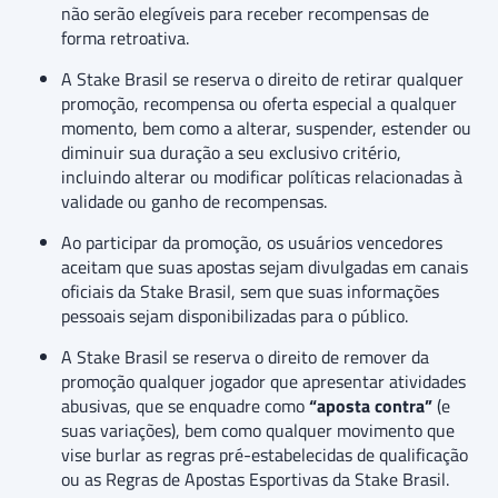
não serão elegíveis para receber recompensas de
forma retroativa.
A Stake Brasil se reserva o direito de retirar qualquer
promoção, recompensa ou oferta especial a qualquer
momento, bem como a alterar, suspender, estender ou
diminuir sua duração a seu exclusivo critério,
incluindo alterar ou modificar políticas relacionadas à
validade ou ganho de recompensas.
Ao participar da promoção, os usuários vencedores
aceitam que suas apostas sejam divulgadas em canais
oficiais da Stake Brasil, sem que suas informações
pessoais sejam disponibilizadas para o público.
A Stake Brasil se reserva o direito de remover da
promoção qualquer jogador que apresentar atividades
abusivas, que se enquadre como
“aposta contra”
(e
suas variações), bem como qualquer movimento que
vise burlar as regras pré-estabelecidas de qualificação
ou as Regras de Apostas Esportivas da Stake Brasil.