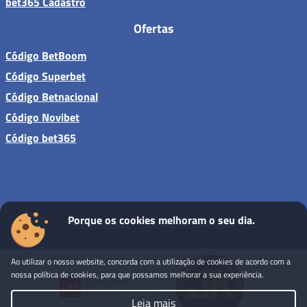
bet365 Cadastro
Ofertas
Código BetBoom
Código Superbet
Código Betnacional
Código Novibet
Código bet365
Porque os cookies melhoram o seu dia.
Sites de apostas - Todos os direitos reservados
Ao utilizar o nosso website, concorda com a utilização de cookies de acordo com a
nossa política de cookies, para que possamos melhorar a sua experiência.
Leia mais