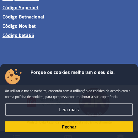
Código Superbet
Código Betnacional
Código Novibet
Código bet365
Porque os cookies melhoram o seu dia.
Sites de apostas - Todos os direitos reservados
Ao utilizar o nosso website, concorda com a utilização de cookies de acordo com a
nossa política de cookies, para que possamos melhorar a sua experiência.
Leia mais
Ministério da Fazenda adverte: Aposta não é investimento
Fechar