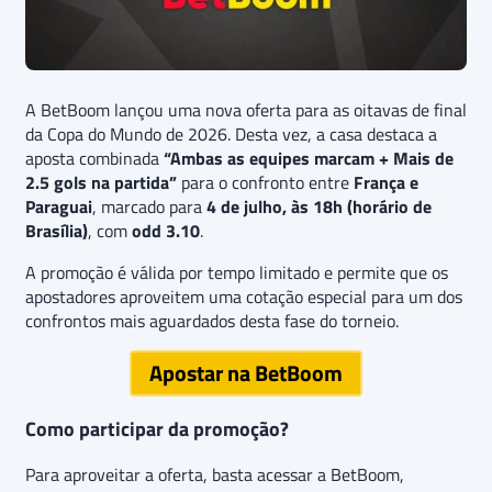
A BetBoom lançou uma nova oferta para as oitavas de final
da Copa do Mundo de 2026. Desta vez, a casa destaca a
aposta combinada
“Ambas as equipes marcam + Mais de
2.5 gols na partida”
para o confronto entre
França e
Paraguai
, marcado para
4 de julho, às 18h (horário de
Brasília)
, com
odd 3.10
.
A promoção é válida por tempo limitado e permite que os
apostadores aproveitem uma cotação especial para um dos
confrontos mais aguardados desta fase do torneio.
Apostar na BetBoom
Como participar da promoção?
Para aproveitar a oferta, basta acessar a BetBoom,