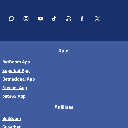
Apps
BetBoom App
Superbet App
Betnacional App
Novibet App
bet365 App
Análises
BetBoom
Superbet