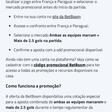
localizar o jogo entre França e Paraguai e selecionar o
mercado promocional antes do início da partida.
Entre na sua conta no
site da BetBoom
;
Acesse o confronto entre França e Paraguai;
Selecione o mercado
Ambas as equipes marcam +
Mais de 2.5 gols na partida
;
Confirme a aposta com a odd promocional disponível.
Ainda não tem uma conta na plataforma? Veja como se
cadastrar com o
código promocional BetBoom
para ter
acesso a todas as promoções e recursos disponíveis na
casa.
Como funciona a promoção?
A oferta da BetBoom disponibiliza uma cotação especial
para a aposta combinada de
ambas as equipes marcarem
e
mais de 2.5 gols
durante o tempo regulamentar da