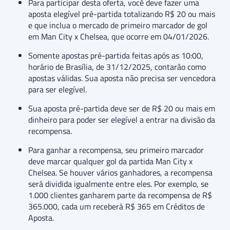
Para participar desta oferta, você deve fazer uma
aposta elegível pré-partida totalizando R$ 20 ou mais
e que inclua o mercado de primeiro marcador de gol
em Man City x Chelsea, que ocorre em 04/01/2026.
Somente apostas pré-partida feitas após as 10:00,
horário de Brasília, de 31/12/2025, contarão como
apostas válidas. Sua aposta não precisa ser vencedora
para ser elegível.
Sua aposta pré-partida deve ser de R$ 20 ou mais em
dinheiro para poder ser elegível a entrar na divisão da
recompensa.
Para ganhar a recompensa, seu primeiro marcador
deve marcar qualquer gol da partida Man City x
Chelsea. Se houver vários ganhadores, a recompensa
será dividida igualmente entre eles. Por exemplo, se
1.000 clientes ganharem parte da recompensa de R$
365.000, cada um receberá R$ 365 em Créditos de
Aposta.