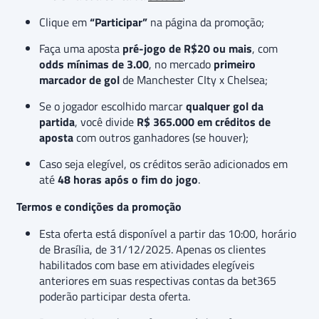
Clique em
“Participar”
na página da promoção;
Faça uma aposta
pré-jogo de R$20 ou mais
, com
odds mínimas de 3.00
, no mercado
primeiro
marcador de gol
de Manchester CIty x Chelsea;
Se o jogador escolhido marcar
qualquer gol da
partida
, você divide
R$ 365.000 em créditos de
aposta
com outros ganhadores (se houver);
Caso seja elegível, os créditos serão adicionados em
até
48 horas após o fim do jogo
.
Termos e condições da promoção
Esta oferta está disponível a partir das 10:00, horário
de Brasília, de 31/12/2025. Apenas os clientes
habilitados com base em atividades elegíveis
anteriores em suas respectivas contas da bet365
poderão participar desta oferta.