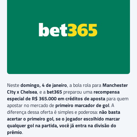
Neste
domingo, 4 de janeiro
, a bola rola para
Manchester
CIty x Chelsea
, e a
bet365
preparou uma
recompensa
especial de R$ 365.000 em créditos de aposta
para quem
apostar no mercado de
primeiro marcador de gol
. A
diferença dessa oferta é simples e poderosa:
não basta
acertar o primeiro gol, se o jogador escolhido marcar
qualquer gol na partida, você já entra na divisão do
prêmio
.