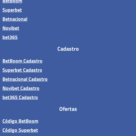
BetBoom
Superbet
Betnacional
Novibet
bet365
Cadastro
BetBoom Cadastro
Superbet Cadastro
Betnacional Cadastro
Novibet Cadastro
bet365 Cadastro
Ofertas
Código BetBoom
Código Superbet