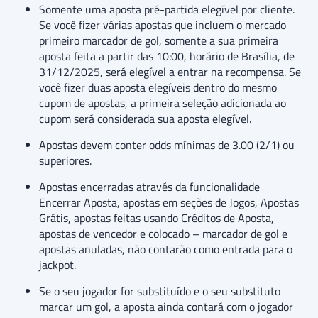
Somente uma aposta pré-partida elegível por cliente.
Se você fizer várias apostas que incluem o mercado
primeiro marcador de gol, somente a sua primeira
aposta feita a partir das 10:00, horário de Brasília, de
31/12/2025, será elegível a entrar na recompensa. Se
você fizer duas aposta elegíveis dentro do mesmo
cupom de apostas, a primeira seleção adicionada ao
cupom será considerada sua aposta elegível.
Apostas devem conter odds mínimas de 3.00 (2/1) ou
superiores.
Apostas encerradas através da funcionalidade
Encerrar Aposta, apostas em seções de Jogos, Apostas
Grátis, apostas feitas usando Créditos de Aposta,
apostas de vencedor e colocado – marcador de gol e
apostas anuladas, não contarão como entrada para o
jackpot.
Se o seu jogador for substituído e o seu substituto
marcar um gol, a aposta ainda contará com o jogador