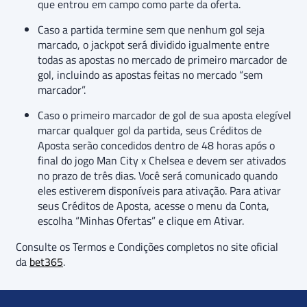
que entrou em campo como parte da oferta.
Caso a partida termine sem que nenhum gol seja
marcado, o jackpot será dividido igualmente entre
todas as apostas no mercado de primeiro marcador de
gol, incluindo as apostas feitas no mercado “sem
marcador”.
Caso o primeiro marcador de gol de sua aposta elegível
marcar qualquer gol da partida, seus Créditos de
Aposta serão concedidos dentro de 48 horas após o
final do jogo Man City x Chelsea e devem ser ativados
no prazo de três dias. Você será comunicado quando
eles estiverem disponíveis para ativação. Para ativar
seus Créditos de Aposta, acesse o menu da Conta,
escolha “Minhas Ofertas” e clique em Ativar.
Consulte os Termos e Condições completos no site oficial
da
bet365
.