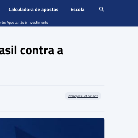
Calculadora de apostas
Escola
erte: Aposta não é investimento
asil contra a
Promoções Bet da Sorte