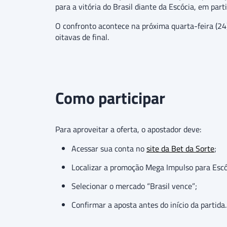
para a vitória do Brasil diante da Escócia, em part
O confronto acontece na próxima quarta-feira (24)
oitavas de final.
Como participar
Para aproveitar a oferta, o apostador deve:
Acessar sua conta no
site da Bet da Sorte
;
Localizar a promoção Mega Impulso para Escóc
Selecionar o mercado “Brasil vence”;
Confirmar a aposta antes do início da partida.