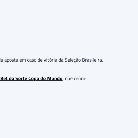
aposta em caso de vitória da Seleção Brasileira.
a
Bet da Sorte Copa do Mundo
, que reúne