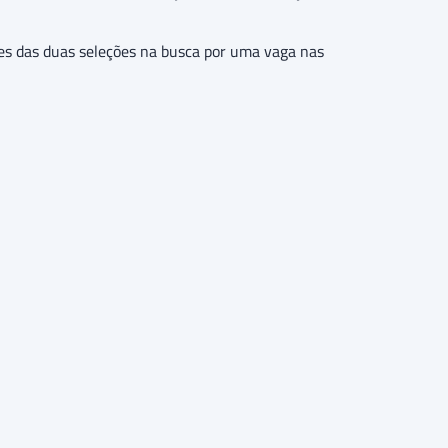
sões das duas seleções na busca por uma vaga nas