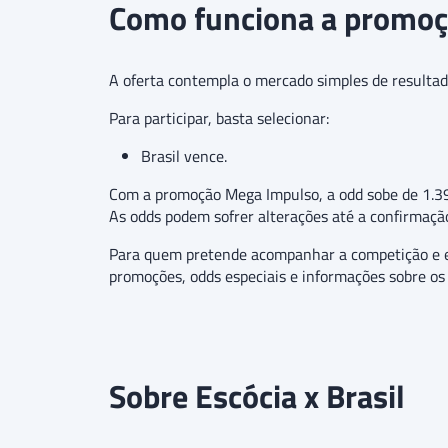
Como funciona a promo
A oferta contempla o mercado simples de resultado
Para participar, basta selecionar:
Brasil vence.
Com a promoção Mega Impulso, a odd sobe de 1.39 
As odds podem sofrer alterações até a confirmação
Para quem pretende acompanhar a competição e ex
promoções, odds especiais e informações sobre os 
Sobre Escócia x Brasil