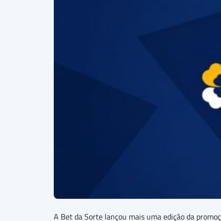
A Bet da Sorte lançou mais uma edição da promo