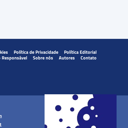
okies
Política de Privacidade
Política Editorial
o Responsável
Sobre nós
Autores
Contato
m
t