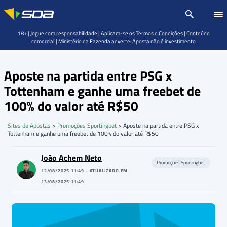
18+ | Jogue com responsabilidade | Aplicam-se os Termos e Condições | Conteúdo
comercial | Ministério da Fazenda adverte: Aposta não é investimento
Aposte na partida entre PSG x
Tottenham e ganhe uma freebet de
100% do valor até R$50
Sites de Apostas
>
Promoções Sportingbet
>
Aposte na partida entre PSG x
Tottenham e ganhe uma freebet de 100% do valor até R$50
João Achem Neto
Promoções Sportingbet
12/08/2025 11:49 - ATUALIZADO EM
13/08/2025 11:49