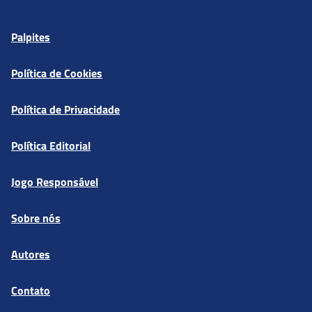
Palpites
Política de Cookies
Política de Privacidade
Política Editorial
Jogo Responsável
Sobre nós
Autores
Contato