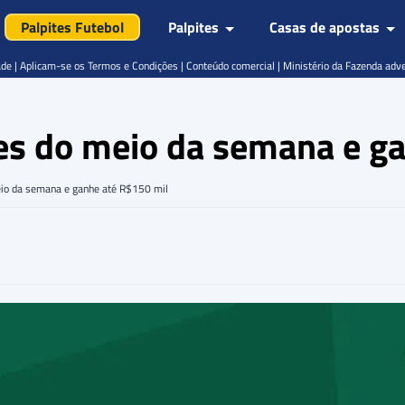
Palpites Futebol
Palpites
Casas de apostas
de | Aplicam-se os Termos e Condições | Conteúdo comercial | Ministério da Fazenda adv
es do meio da semana e g
eio da semana e ganhe até R$150 mil