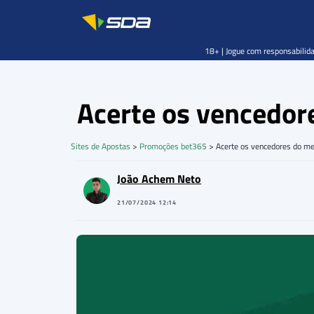
18+ | Jogue com responsabilida
Acerte os vencedor
Sites de Apostas
>
Promoções bet365
>
Acerte os vencedores do m
João Achem Neto
21/07/2024 12:14