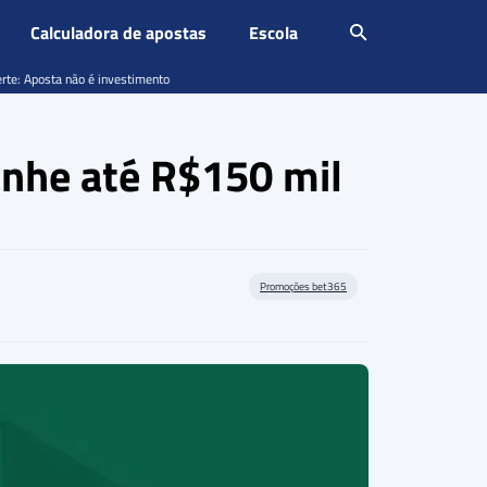
Calculadora de apostas
Escola
erte: Aposta não é investimento
anhe até R$150 mil
Promoções bet365