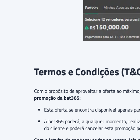
Termos e Condições (T&
Com o propósito de aproveitar a oferta ao máximo
promoção da bet365:
Esta oferta se encontra disponível apenas para
A bet365 poderá, a qualquer momento, realiza
do cliente e poderá cancelar esta promoção p