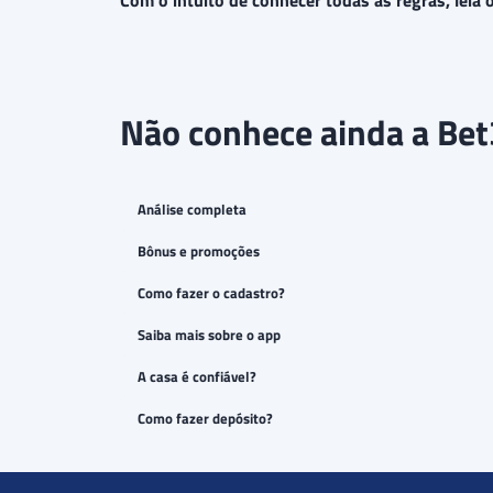
Com o intuito de conhecer todas as regras, leia
Não conhece ainda a Be
Análise completa
Bônus e promoções
Como fazer o cadastro?
Saiba mais sobre o app
A casa é confiável?
Como fazer depósito?