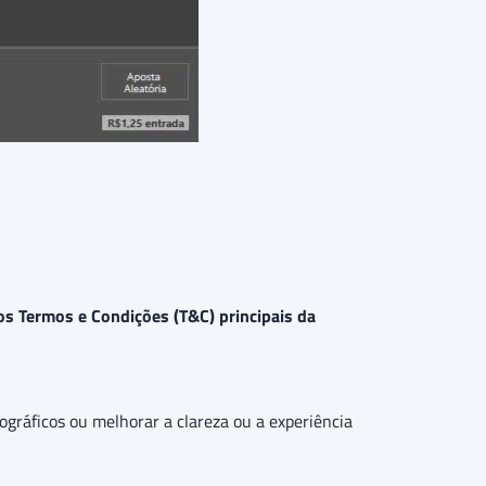
os Termos e Condições (T&C) principais da
ográficos ou melhorar a clareza ou a experiência