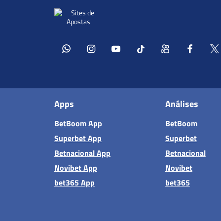
Apps
Análises
BetBoom App
BetBoom
Superbet App
Superbet
Betnacional App
Betnacional
Novibet App
Novibet
bet365 App
bet365