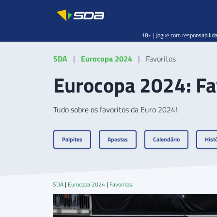
18+ | Jogue com responsabilida
SDA
|
Eurocopa 2024
|
Favoritos
Eurocopa 2024: Fav
Tudo sobre os favoritos da Euro 2024!
Palpites
Apostas
Calendário
Histó
SDA
|
Eurocopa 2024
|
Favoritos