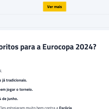
Ver mais
voritos para a Eurocopa 2024?
l.
 já tradicionais.
em jogar o torneio.
 de junho.
Eles estreiaram muito bem contra a
Escócia
.