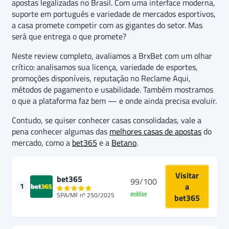
apostas legalizadas no Brasil. Com uma interface moderna,
suporte em português e variedade de mercados esportivos,
a casa promete competir com as gigantes do setor. Mas
será que entrega o que promete?
Neste review completo, avaliamos a BrxBet com um olhar
crítico: analisamos sua licença, variedade de esportes,
promoções disponíveis, reputação no Reclame Aqui,
métodos de pagamento e usabilidade. Também mostramos
o que a plataforma faz bem — e onde ainda precisa evoluir.
Contudo, se quiser conhecer casas consolidadas, vale a
pena conhecer algumas das
melhores casas de apostas
do
mercado, como a
bet365
e a
Betano
.
Visitar
bet365
99
/100
a
análise
SPA/MF nº 250/2025
bet365