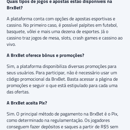
Quais tipos de jogos e apostas estão disponíveis na
BrxBet?
A plataforma conta com opções de apostas esportivas e
cassino. No primeiro caso, é possível palpites em futebol,
basquete, vôlei e mais uma dezena de esportes. Já o
cassino traz jogos de mesa, slots, crash games e cassino ao
vivo.
A BrxBet oferece bônus e promoções?
Sim, a plataforma disponibiliza diversas promoções para
seus usuários. Para participar, não é necessário usar um
código promocional da BrxBet. Basta acessar a página de
promoções e seguir o que está estipulado para cada uma
das ofertas.
A BrxBet aceita Pix?
Sim. O principal método de pagamento na BrxBet é o Pix,
como determinado na regulamentação. Os jogadores
conseguem fazer depósitos e saques a partir de R$5 sem