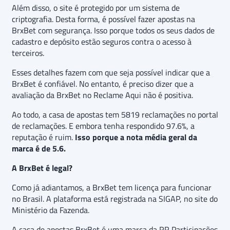
Além disso, o site é protegido por um sistema de
criptografia. Desta forma, é possível fazer apostas na
BrxBet com segurança. Isso porque todos os seus dados de
cadastro e depósito estão seguros contra o acesso à
terceiros.
Esses detalhes fazem com que seja possível indicar que a
BrxBet é confiável. No entanto, é preciso dizer que a
avaliação da BrxBet no Reclame Aqui não é positiva.
Ao todo, a casa de apostas tem 5819 reclamações no portal
de reclamações. E embora tenha respondido 97.6%, a
reputação é ruim.
Isso porque a nota média geral da
marca é de 5.6.
A BrxBet é legal?
Como já adiantamos, a BrxBet tem licença para funcionar
no Brasil. A plataforma está registrada na SIGAP, no site do
Ministério da Fazenda.
A casa de apostas BrxBet é uma marca da RR Participações