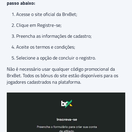
passo abaixo:
Acesse o site oficial da BrxBet;
Clique em Registre-se;
Preencha as informações de cadastro;
Aceite os termos e condições;
Selecione a opção de concluir o registro.
Não é necessário usar qualquer código promocional da
BrxBet. Todos os bônus do site estão disponíveis para os
jogadores cadastrados na plataforma.