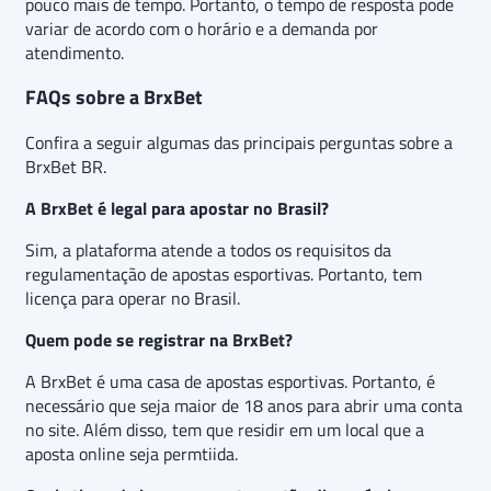
pouco mais de tempo. Portanto, o tempo de resposta pode
variar de acordo com o horário e a demanda por
atendimento.
FAQs sobre a BrxBet
Confira a seguir algumas das principais perguntas sobre a
BrxBet BR.
A BrxBet é legal para apostar no Brasil?
Sim, a plataforma atende a todos os requisitos da
regulamentação de apostas esportivas. Portanto, tem
licença para operar no Brasil.
Quem pode se registrar na BrxBet?
A BrxBet é uma casa de apostas esportivas. Portanto, é
necessário que seja maior de 18 anos para abrir uma conta
no site. Além disso, tem que residir em um local que a
aposta online seja permtiida.