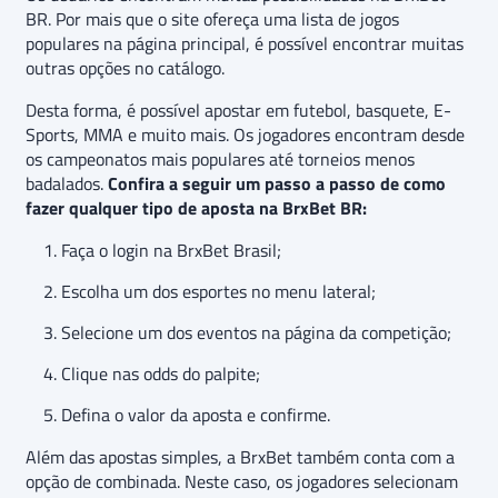
BR. Por mais que o site ofereça uma lista de jogos
populares na página principal, é possível encontrar muitas
outras opções no catálogo.
Desta forma, é possível apostar em futebol, basquete, E-
Sports, MMA e muito mais. Os jogadores encontram desde
os campeonatos mais populares até torneios menos
badalados.
Confira a seguir um passo a passo de como
fazer qualquer tipo de aposta na BrxBet BR:
Faça o login na BrxBet Brasil;
Escolha um dos esportes no menu lateral;
Selecione um dos eventos na página da competição;
Clique nas odds do palpite;
Defina o valor da aposta e confirme.
Além das apostas simples, a BrxBet também conta com a
opção de combinada. Neste caso, os jogadores selecionam