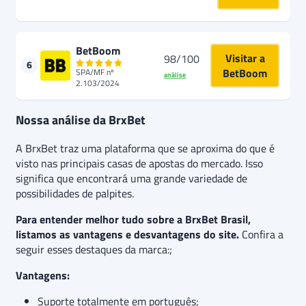
BetBoom
Visitar a
98
/100
BetBoom
SPA/MF nº
análise
2.103/2024
Nossa análise da BrxBet
A BrxBet traz uma plataforma que se aproxima do que é
visto nas principais casas de apostas do mercado. Isso
significa que encontrará uma grande variedade de
possibilidades de palpites.
Para entender melhor tudo sobre a BrxBet Brasil,
listamos as vantagens e desvantagens do site.
Confira a
seguir esses destaques da marca:;
Vantagens:
Suporte totalmente em português;