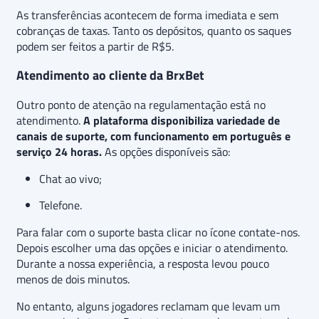
As transferências acontecem de forma imediata e sem
cobranças de taxas. Tanto os depósitos, quanto os saques
podem ser feitos a partir de R$5.
Atendimento ao cliente da BrxBet
Outro ponto de atenção na regulamentação está no
atendimento.
A plataforma disponibiliza variedade de
canais de suporte, com funcionamento em português e
serviço 24 horas.
As opções disponíveis são:
Chat ao vivo;
Telefone.
Para falar com o suporte basta clicar no ícone contate-nos.
Depois escolher uma das opções e iniciar o atendimento.
Durante a nossa experiência, a resposta levou pouco
menos de dois minutos.
No entanto, alguns jogadores reclamam que levam um