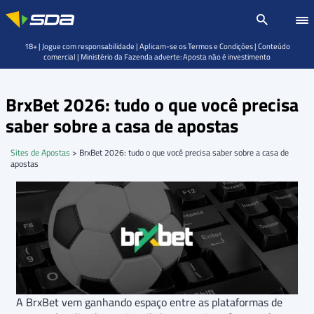
18+ | Jogue com responsabilidade | Aplicam-se os Termos e Condições | Conteúdo
comercial | Ministério da Fazenda adverte: Aposta não é investimento
BrxBet 2026: tudo o que você precisa
saber sobre a casa de apostas
Sites de Apostas
>
BrxBet 2026: tudo o que você precisa saber sobre a casa de
apostas
A BrxBet vem ganhando espaço entre as plataformas de