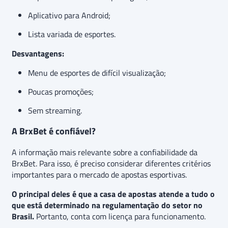
Aplicativo para Android;
Lista variada de esportes.
Desvantagens:
Menu de esportes de difícil visualização;
Poucas promoções;
Sem streaming.
A BrxBet é confiável?
A informação mais relevante sobre a confiabilidade da
BrxBet. Para isso, é preciso considerar diferentes critérios
importantes para o mercado de apostas esportivas.
O principal deles é que a casa de apostas atende a tudo o
que está determinado na regulamentação do setor no
Brasil.
Portanto, conta com licença para funcionamento.