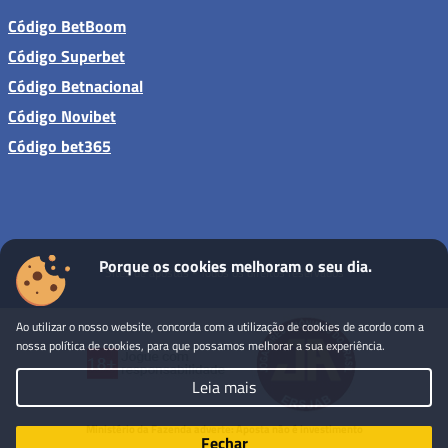
Código BetBoom
Código Superbet
Código Betnacional
Código Novibet
Código bet365
Porque os cookies melhoram o seu dia.
Sites de apostas - Todos os direitos reservados
Ao utilizar o nosso website, concorda com a utilização de cookies de acordo com a
nossa política de cookies, para que possamos melhorar a sua experiência.
Leia mais
Ministério da Fazenda adverte: Aposta não é investimento
Fechar