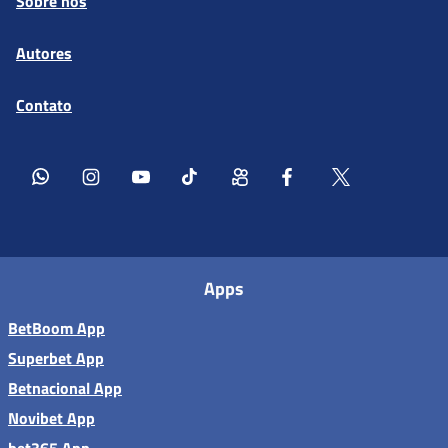
Sobre nós
Autores
Contato
Apps
BetBoom App
Superbet App
Betnacional App
Novibet App
bet365 App