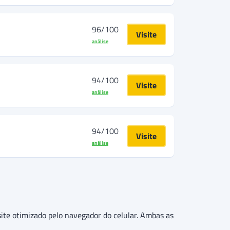
96
/100
Visite
análise
94
/100
Visite
análise
94
/100
Visite
análise
ite otimizado pelo navegador do celular. Ambas as