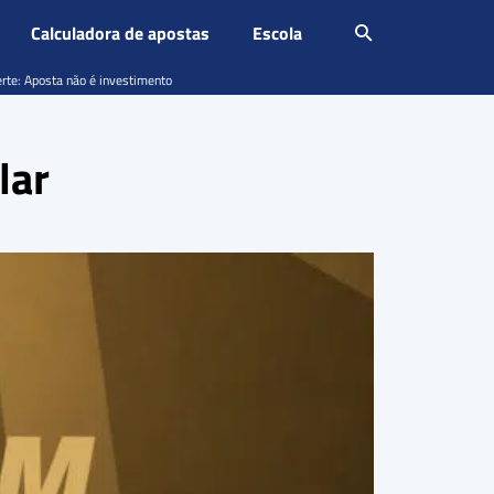
Calculadora de apostas
Escola
erte: Aposta não é investimento
lar