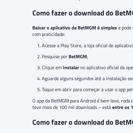
Como fazer o download do BetM
Baixar o aplicativo da BetMGM é simples
e pode 
com praticidade:
Acesse a Play Store, a loja oficial de aplicativ
Pesquise por
BetMGM
;
Clique em
Instalar
no aplicativo oficial da op
Aguarde alguns segundos até a instalação ser
Toque em abrir para começar a usar o app pelo
O app da BetMGM para Android é bem leve, roda c
teve mais de 100 mil downloads – está
entre os 
Como fazer o download do BetM