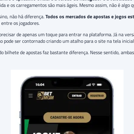
da e os carregamentos são mais ágeis. Mesmo assim, não é algo qu
sino, não há diferença.
Todos os mercados de apostas e jogos es
entre os jogadores.
precisar de apenas um toque para entrar na plataforma. Já na vers
o pode ser contornado criando um atalho para o site na tela inicial 
o bilhete de apostas faz bastante diferença. Nesse sentido, amb