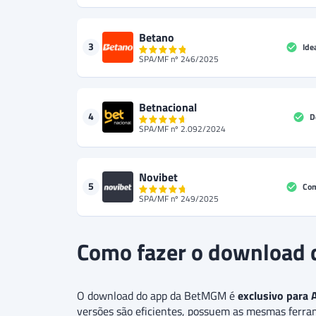
Betano
Ide
SPA/MF nº 246/2025
Betnacional
D
SPA/MF nº 2.092/2024
Novibet
Com
SPA/MF nº 249/2025
Como fazer o download
O download do app da BetMGM é
exclusivo para 
versões são eficientes, possuem as mesmas ferram