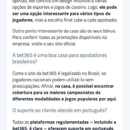
opinião, ele concilia um design intuitivo a várias
opções de esportes e jogos de cassino. Logo,
ele pode
ser uma opção interessante para vários tipos de
jogadores
, mas a escolha final cabe a cada apostador.
Outro ponto interessante da casa são os seus bônus.
Para conferir todas as promoções disponíveis na
empresa, visite o seu site oficial.
A bet365 é uma boa casa para apostadores
brasileiros?
Como o site da bet365 é legalizado no Brasil, os
jogadores nacionais podem utilizá-lo sem
preocupações. Afinal,
na casa, é possível encontrar
cobertura para os maiores campeonatos de
diferentes modalidades e jogos populares por aqui
.
O suporte ao cliente atende em português?
Todas as
plataformas regulamentadas – incluindo a
bet365, é claro – oferecem suporte em português
.