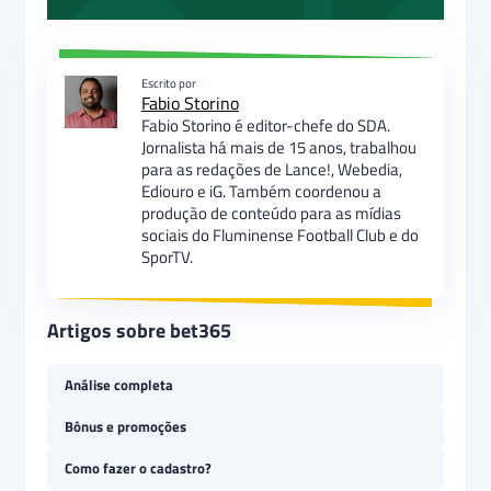
Escrito por
Fabio Storino
Fabio Storino é editor-chefe do SDA.
Jornalista há mais de 15 anos, trabalhou
para as redações de Lance!, Webedia,
Ediouro e iG. Também coordenou a
produção de conteúdo para as mídias
sociais do Fluminense Football Club e do
SporTV.
Artigos sobre bet365
Análise completa
Bônus e promoções
Como fazer o cadastro?