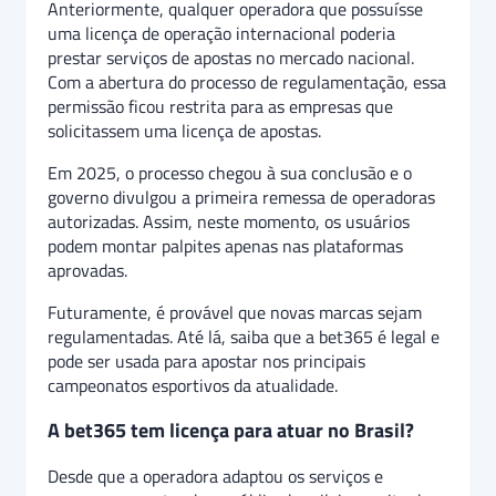
Anteriormente, qualquer operadora que possuísse
uma licença de operação internacional poderia
prestar serviços de apostas no mercado nacional.
Com a abertura do processo de regulamentação, essa
permissão ficou restrita para as empresas que
solicitassem uma licença de apostas.
Em 2025, o processo chegou à sua conclusão e o
governo divulgou a primeira remessa de operadoras
autorizadas. Assim, neste momento, os usuários
podem montar palpites apenas nas plataformas
aprovadas.
Futuramente, é provável que novas marcas sejam
regulamentadas. Até lá, saiba que a bet365 é legal e
pode ser usada para apostar nos principais
campeonatos esportivos da atualidade.
A bet365 tem licença para atuar no Brasil?
Desde que a operadora adaptou os serviços e