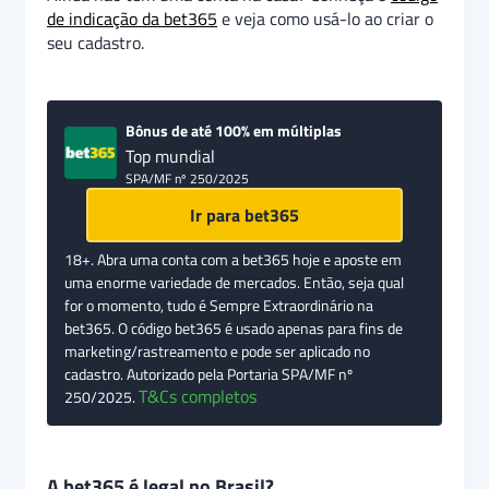
de indicação da bet365
e veja como usá-lo ao criar o
seu cadastro.
Bônus de até 100% em múltiplas
Top mundial
SPA/MF nº 250/2025
Ir para
bet365
18+. Abra uma conta com a bet365 hoje e aposte em
uma enorme variedade de mercados. Então, seja qual
for o momento, tudo é Sempre Extraordinário na
bet365. O código bet365 é usado apenas para fins de
marketing/rastreamento e pode ser aplicado no
cadastro. Autorizado pela Portaria SPA/MF nº
T&Cs completos
250/2025.
A bet365 é legal no Brasil?