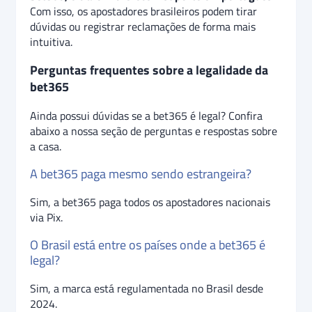
Com isso, os apostadores brasileiros podem tirar
dúvidas ou registrar reclamações de forma mais
intuitiva.
Perguntas frequentes sobre a legalidade da
bet365
Ainda possui dúvidas se a bet365 é legal? Confira
abaixo a nossa seção de perguntas e respostas sobre
a casa.
A bet365 paga mesmo sendo estrangeira?
Sim, a bet365 paga todos os apostadores nacionais
via Pix.
O Brasil está entre os países onde a bet365 é
legal?
Sim, a marca está regulamentada no Brasil desde
2024.