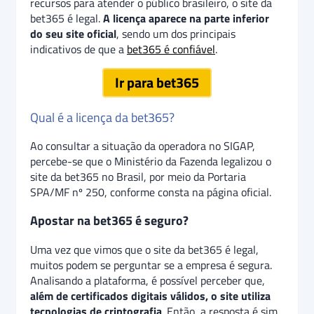
recursos para atender o público brasileiro, o site da
bet365 é legal.
A licença aparece na parte inferior
do seu site oficial
, sendo um dos principais
indicativos de que a
bet365 é confiável
.
Ir para bet365
Qual é a licença da bet365?
Ao consultar a situação da operadora no SIGAP,
percebe-se que o Ministério da Fazenda legalizou o
site da bet365 no Brasil, por meio da Portaria
SPA/MF nº 250, conforme consta na página oficial.
Apostar na bet365 é seguro?
Uma vez que vimos que o site da bet365 é legal,
muitos podem se perguntar se a empresa é segura.
Analisando a plataforma, é possível perceber que,
além de certificados digitais válidos, o site utiliza
tecnologias de criptografia
. Então, a resposta é sim.