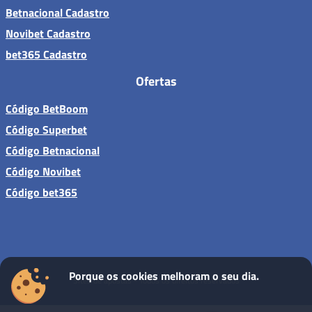
Betnacional Cadastro
Novibet Cadastro
bet365 Cadastro
Ofertas
Código BetBoom
Código Superbet
Código Betnacional
Código Novibet
Código bet365
Porque os cookies melhoram o seu dia.
Sites de apostas - Todos os direitos reservados