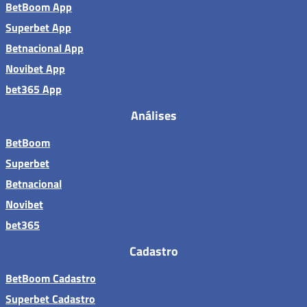
BetBoom App
Superbet App
Betnacional App
Novibet App
bet365 App
Análises
BetBoom
Superbet
Betnacional
Novibet
bet365
Cadastro
BetBoom Cadastro
Superbet Cadastro