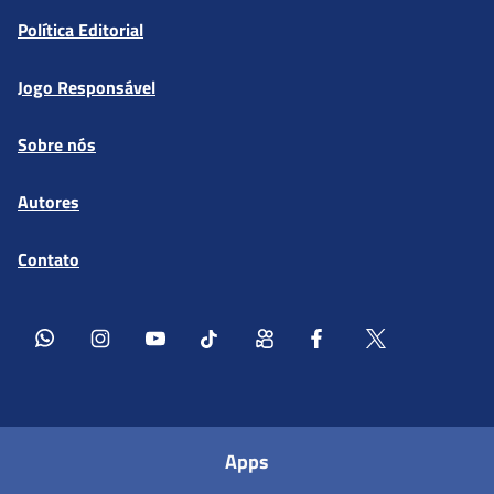
Política Editorial
Jogo Responsável
Sobre nós
Autores
Contato
Apps