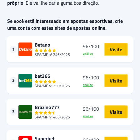
próprio
. Ele vai lhe dar alguma boa direção.
Se você está interessado em apostas esportivas, crie
uma conta com estes sites de apostas online.
Betano
96
/100
Visite
análise
SPA/MF nº 246/2025
bet365
96
/100
Visite
análise
SPA/MF nº 250/2025
Brazino777
96
/100
Visite
análise
SPA/MF nº 466/2025
Superbet
96
/100