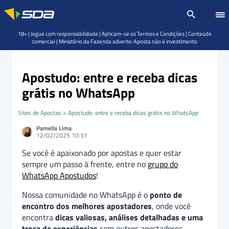
18+ | Jogue com responsabilidade | Aplicam-se os Termos e Condições | Conteúdo
comercial | Ministério da Fazenda adverte: Aposta não é investimento
Apostudo: entre e receba dicas
grátis no WhatsApp
Sites de Apostas
>
Apostudo: entre e receba dicas grátis no WhatsApp
Pamella Lima
12/02/2025 10:31
Se você é apaixonado por apostas e quer estar
sempre um passo à frente, entre no
grupo do
WhatsApp Apostudos
!
Nossa comunidade no WhatsApp é o
ponto de
encontro dos melhores apostadores
, onde você
encontra
dicas valiosas, análises detalhadas e uma
troca de experiências
com outros apostadores.