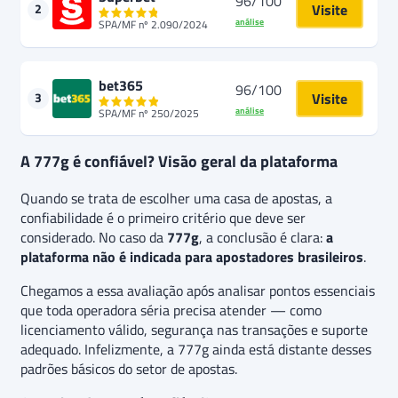
96
/100
Visite
análise
SPA/MF nº 2.090/2024
bet365
96
/100
Visite
análise
SPA/MF nº 250/2025
A 777g é confiável? Visão geral da plataforma
Quando se trata de escolher uma casa de apostas, a
confiabilidade é o primeiro critério que deve ser
considerado. No caso da
777g
, a conclusão é clara:
a
plataforma não é indicada para apostadores brasileiros
.
Chegamos a essa avaliação após analisar pontos essenciais
que toda operadora séria precisa atender — como
licenciamento válido, segurança nas transações e suporte
adequado. Infelizmente, a 777g ainda está distante desses
padrões básicos do setor de apostas.