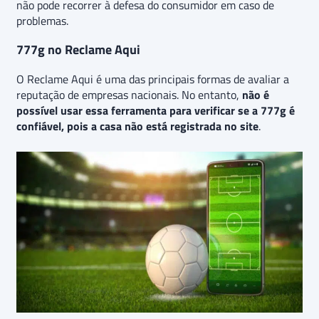
não pode recorrer à defesa do consumidor em caso de
problemas.
777g no Reclame Aqui
O Reclame Aqui é uma das principais formas de avaliar a
reputação de empresas nacionais. No entanto,
não é
possível usar essa ferramenta para verificar se a 777g é
confiável, pois a casa não está registrada no site
.