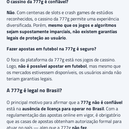
O cassino da 777g é confiável?
Não
. Com centenas de slots e crash games de estúdios
reconhecidos, o cassino da 777g permite uma experiência
diversificada. Porém,
mesmo que os jogos e algoritmos
sejam supostamente imparciais, não existem garantias
legais de proteção ao usuário
.
Fazer apostas em futebol na 777g é seguro?
O foco da plataforma da 777g está nos jogos de cassino.
Logo,
não é possível apostar em futebol
, mas mesmo que
os mercados estivessem disponíveis, os usuários ainda não
teriam garantias legais.
A 777g é legal no Brasil?
O principal motivo para afirmar que a
777g não é confiável
está na
ausência de licença para operar no Brasil
. Com a
regulamentação das apostas online em vigor, é obrigatório
que as casas de apostas obtenham autorização formal para
atuar no país — algo que a 777g
não fez
.