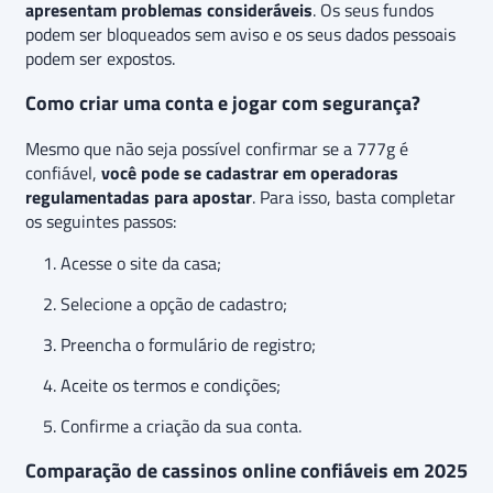
apresentam problemas consideráveis
. Os seus fundos
podem ser bloqueados sem aviso e os seus dados pessoais
podem ser expostos.
Como criar uma conta e jogar com segurança?
Mesmo que não seja possível confirmar se a 777g é
confiável,
você pode se cadastrar em operadoras
regulamentadas para apostar
. Para isso, basta completar
os seguintes passos:
Acesse o site da casa;
Selecione a opção de cadastro;
Preencha o formulário de registro;
Aceite os termos e condições;
Confirme a criação da sua conta.
Comparação de cassinos online confiáveis em 2025