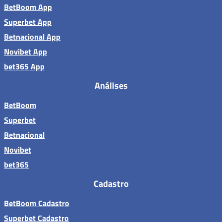
BetBoom App
Superbet App
Betnacional App
Novibet App
bet365 App
Análises
BetBoom
Superbet
Betnacional
Novibet
bet365
Cadastro
BetBoom Cadastro
Superbet Cadastro